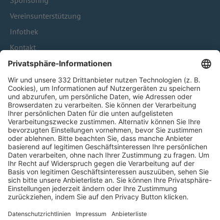
Sponsoring
Vereinsunterstützung
Infothek
Kontakt
HÄUFIG BESUCHTE SEITEN
Pässe und Vereinswechsel
Trainerausbildung
Schulungsangebot Vereinsmitarbeiter
BFV-Geschäftsstellen
Trainerbörse
Login SpielPlus
FOLGE DEM BFV