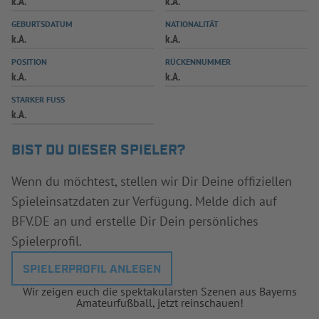
k.A.
k.A.
INFOTHEK
SPIELPLUS
GEBURTSDATUM
NATIONALITÄT
k.A.
k.A.
POSITION
RÜCKENNUMMER
k.A.
k.A.
STARKER FUSS
k.A.
BIST DU DIESER SPIELER?
Wenn du möchtest, stellen wir Dir Deine offiziellen
Spieleinsatzdaten zur Verfügung. Melde dich auf
BFV.DE an und erstelle Dir Dein persönliches
Spielerprofil.
SPIELERPROFIL ANLEGEN
Wir zeigen euch die spektakulärsten Szenen aus Bayerns
Amateurfußball, jetzt reinschauen!