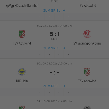
( 
 )
:
SpVgg Hösbach-
Bahnhof
TSV Abtswind
ZUM SPIEL
-
-
-
-
SO..
02.08.2026 /14:00 Uhr


:
( 
 )
:
TSV Abtswind
SV Vatan Spor A'burg
ZUM SPIEL
-
-
-
-
SO..
09.08.2026 /13:00 Uhr
-
:
-
DJK Hain
TSV Abtswind
ZUM SPIEL
-
-
-
-
SA..
15.08.2026 /14:00 Uhr