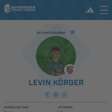
MENÜ
Jetzt einloggen
Als Favorit hinzufügen
ERGEBNISSE & WETTBEWERBE
NEUIGKEITEN
SPIELBETRIEB & VERBANDSLEBEN
LEVIN KÖRGER
AUSBILDUNG & FÖRDERUNG
DER VERBAND
MANNSCHAFTSART
SPITZNAME