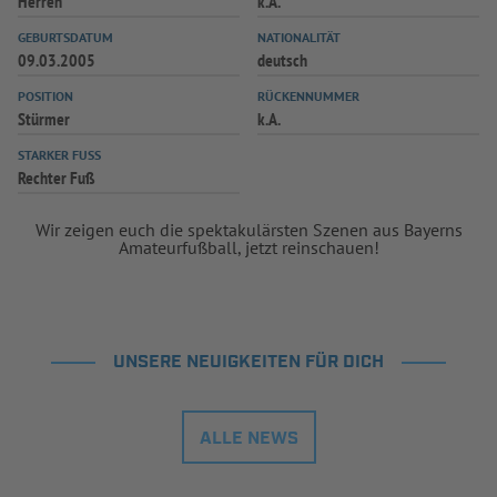
Herren
k.A.
INFOTHEK
SPIELPLUS
GEBURTSDATUM
NATIONALITÄT
09.03.2005
deutsch
POSITION
RÜCKENNUMMER
Stürmer
k.A.
STARKER FUSS
Rechter Fuß
Wir zeigen euch die spektakulärsten Szenen aus Bayerns
Amateurfußball, jetzt reinschauen!
UNSERE NEUIGKEITEN FÜR DICH
ALLE NEWS