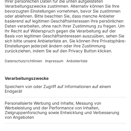
Schulungsangebot Vereinsmitarbeiter
BFV-Geschäftsstellen
Trainerbörse
Login SpielPlus
FOLGE DEM BFV
TOP-VEREINE
TOP-PARTNER