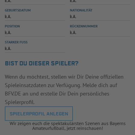
k.A.
k.A.
INFOTHEK
SPIELPLUS
GEBURTSDATUM
NATIONALITÄT
k.A.
k.A.
POSITION
RÜCKENNUMMER
k.A.
k.A.
STARKER FUSS
k.A.
BIST DU DIESER SPIELER?
Wenn du möchtest, stellen wir Dir Deine offiziellen
Spieleinsatzdaten zur Verfügung. Melde dich auf
BFV.DE an und erstelle Dir Dein persönliches
Spielerprofil.
SPIELERPROFIL ANLEGEN
Wir zeigen euch die spektakulärsten Szenen aus Bayerns
Amateurfußball, jetzt reinschauen!