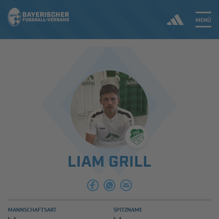
MENÜ
Jetzt einloggen
ERGEBNISSE & WETTBEWERBE
NEUIGKEITEN
SPIELBETRIEB & VERBANDSLEBEN
LIAM GRILL
AUSBILDUNG & FÖRDERUNG
DER VERBAND
MANNSCHAFTSART
SPITZNAME