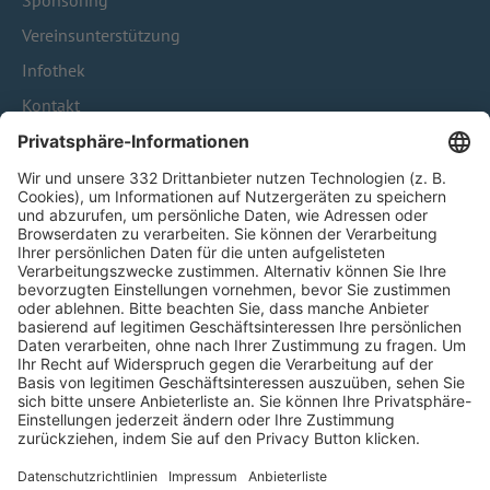
Sponsoring
Vereinsunterstützung
Infothek
Kontakt
HÄUFIG BESUCHTE SEITEN
Pässe und Vereinswechsel
Trainerausbildung
Schulungsangebot Vereinsmitarbeiter
BFV-Geschäftsstellen
Trainerbörse
Login SpielPlus
FOLGE DEM BFV