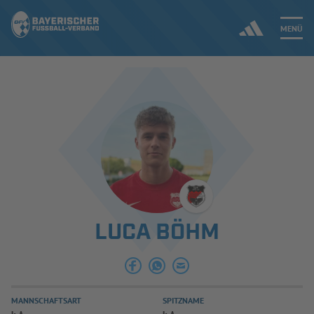
MENÜ
Jetzt einloggen
ERGEBNISSE & WETTBEWERBE
NEUIGKEITEN
SPIELBETRIEB & VERBANDSLEBEN
LUCA BÖHM
AUSBILDUNG & FÖRDERUNG
DER VERBAND
MANNSCHAFTSART
SPITZNAME