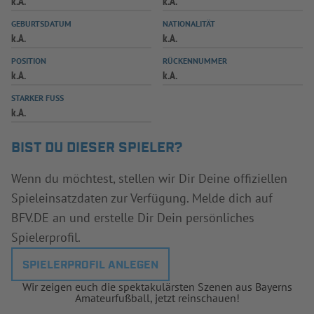
k.A.
k.A.
INFOTHEK
SPIELPLUS
GEBURTSDATUM
NATIONALITÄT
k.A.
k.A.
POSITION
RÜCKENNUMMER
k.A.
k.A.
STARKER FUSS
k.A.
BIST DU DIESER SPIELER?
Wenn du möchtest, stellen wir Dir Deine offiziellen
Spieleinsatzdaten zur Verfügung. Melde dich auf
BFV.DE an und erstelle Dir Dein persönliches
Spielerprofil.
SPIELERPROFIL ANLEGEN
Wir zeigen euch die spektakulärsten Szenen aus Bayerns
Amateurfußball, jetzt reinschauen!