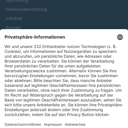
Sponsoring
Vereinsunterstützung
Infothek
Kontakt
HÄUFIG BESUCHTE SEITEN
Pässe und Vereinswechsel
Trainerausbildung
Schulungsangebot Vereinsmitarbeiter
BFV-Geschäftsstellen
Trainerbörse
Login SpielPlus
FOLGE DEM BFV