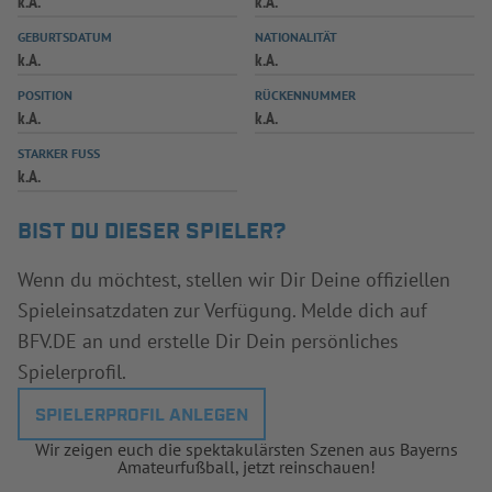
k.A.
k.A.
INFOTHEK
SPIELPLUS
GEBURTSDATUM
NATIONALITÄT
k.A.
k.A.
POSITION
RÜCKENNUMMER
k.A.
k.A.
STARKER FUSS
k.A.
BIST DU DIESER SPIELER?
Wenn du möchtest, stellen wir Dir Deine offiziellen
Spieleinsatzdaten zur Verfügung. Melde dich auf
BFV.DE an und erstelle Dir Dein persönliches
Spielerprofil.
SPIELERPROFIL ANLEGEN
Wir zeigen euch die spektakulärsten Szenen aus Bayerns
Amateurfußball, jetzt reinschauen!