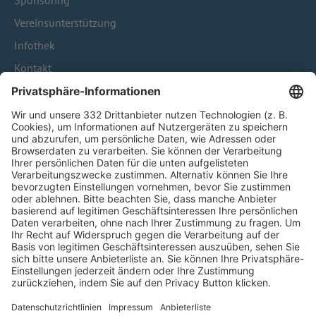
Sponsoring
Vereinsunterstützung
Infothek
Kontakt
HÄUFIG BESUCHTE SEITEN
Pässe und Vereinswechsel
Trainerausbildung
Schulungsangebot Vereinsmitarbeiter
BFV-Geschäftsstellen
Trainerbörse
Login SpielPlus
FOLGE DEM BFV