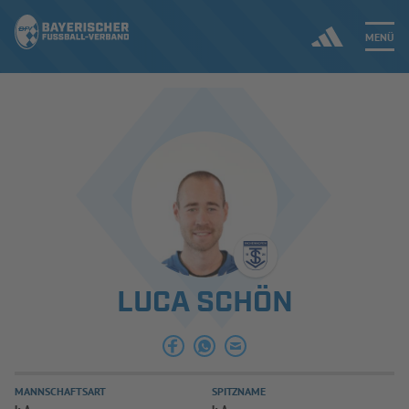
MENÜ
Jetzt einloggen
ERGEBNISSE & WETTBEWERBE
NEUIGKEITEN
SPIELBETRIEB & VERBANDSLEBEN
LUCA SCHÖN
AUSBILDUNG & FÖRDERUNG
DER VERBAND
MANNSCHAFTSART
SPITZNAME