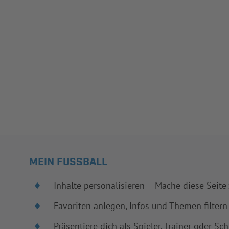
MEIN FUSSBALL
Inhalte personalisieren – Mache diese Seite
Favoriten anlegen, Infos und Themen filtern
Präsentiere dich als Spieler, Trainer oder Sch