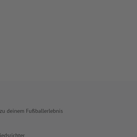
 zu deinem Fußballerlebnis
iedsrichter