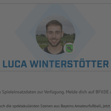
LUCA WINTERSTÖTTER
n Spieleinsatzdaten zur Verfügung. Melde dich auf BFV.DE 
uch die spektakulärsten Szenen aus Bayerns Amateurfußball, jetzt