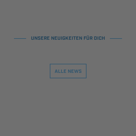
UNSERE NEUIGKEITEN FÜR DICH
ALLE NEWS