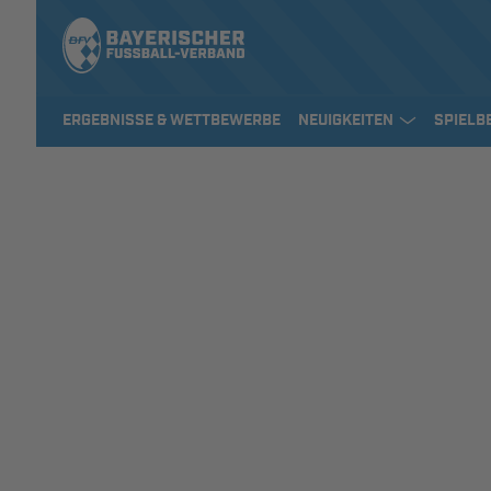
ERGEBNISSE & WETTBEWERBE
NEUIGKEITEN
SPIELB