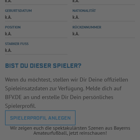
k.A.
k.A.
INFOTHEK
SPIELPLUS
GEBURTSDATUM
NATIONALITÄT
k.A.
k.A.
POSITION
RÜCKENNUMMER
k.A.
k.A.
STARKER FUSS
k.A.
BIST DU DIESER SPIELER?
Wenn du möchtest, stellen wir Dir Deine offiziellen
Spieleinsatzdaten zur Verfügung. Melde dich auf
BFV.DE an und erstelle Dir Dein persönliches
Spielerprofil.
SPIELERPROFIL ANLEGEN
Wir zeigen euch die spektakulärsten Szenen aus Bayerns
Amateurfußball, jetzt reinschauen!