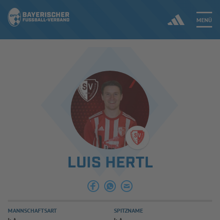
MENÜ
Jetzt einloggen
ERGEBNISSE & WETTBEWERBE
NEUIGKEITEN
SPIELBETRIEB & VERBANDSLEBEN
LUIS HERTL
AUSBILDUNG & FÖRDERUNG
DER VERBAND
MANNSCHAFTSART
SPITZNAME