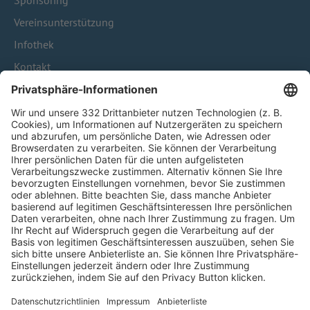
Sponsoring
Vereinsunterstützung
Infothek
Kontakt
HÄUFIG BESUCHTE SEITEN
Pässe und Vereinswechsel
Trainerausbildung
Schulungsangebot Vereinsmitarbeiter
BFV-Geschäftsstellen
Trainerbörse
Login SpielPlus
FOLGE DEM BFV