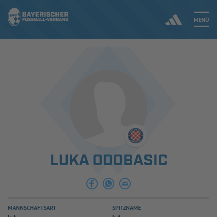
MENÜ
Jetzt einloggen
ERGEBNISSE & WETTBEWERBE
NEUIGKEITEN
SPIELBETRIEB & VERBANDSLEBEN
LUKA ODOBASIC
AUSBILDUNG & FÖRDERUNG
DER VERBAND
MANNSCHAFTSART
SPITZNAME