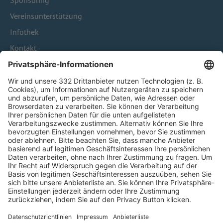
Sponsoring
Vereinsunterstützung
Infothek
Kontakt
HÄUFIG BESUCHTE SEITEN
Pässe und Vereinswechsel
Trainerausbildung
Schulungsangebot Vereinsmitarbeiter
BFV-Geschäftsstellen
Trainerbörse
Login SpielPlus
FOLGE DEM BFV