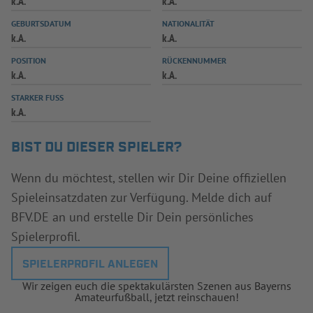
k.A.
k.A.
INFOTHEK
SPIELPLUS
GEBURTSDATUM
NATIONALITÄT
k.A.
k.A.
POSITION
RÜCKENNUMMER
k.A.
k.A.
STARKER FUSS
k.A.
BIST DU DIESER SPIELER?
Wenn du möchtest, stellen wir Dir Deine offiziellen
Spieleinsatzdaten zur Verfügung. Melde dich auf
BFV.DE an und erstelle Dir Dein persönliches
Spielerprofil.
SPIELERPROFIL ANLEGEN
Wir zeigen euch die spektakulärsten Szenen aus Bayerns
Amateurfußball, jetzt reinschauen!