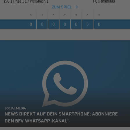
(SG 1) Inzell 1 /
Weißbach 1
FC Hammerau
ZUM SPIEL
-
-
-
-
-
-
-
0
0
0
0
0
0
0
SOCIAL MEDIA
NEWS DIREKT AUF DEIN SMARTPHONE: ABONNIERE
DEN BFV-WHATSAPP-KANAL!