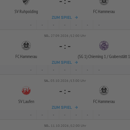
-
:
-
SV Ruhpolding
FC Hammerau
ZUM SPIEL
-
-
-
-
-
-
-
SO..
27.09.2026 /12:00 Uhr
-
:
-
FC Hammerau
(SG 1) Chieming 1 /
Grabenstätt 1
ZUM SPIEL
-
-
-
-
-
-
-
SA..
03.10.2026 /13:00 Uhr
-
:
-
SV Laufen
FC Hammerau
ZUM SPIEL
-
-
-
-
-
-
-
SO..
11.10.2026 /12:00 Uhr