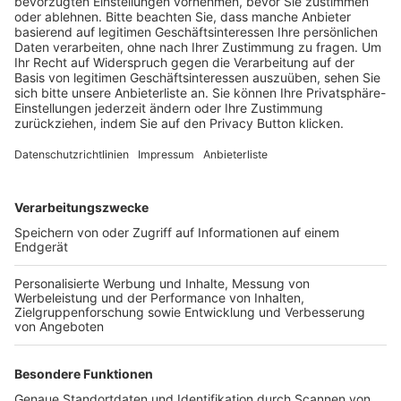
BFV-Geschäftsstellen
Trainerbörse
Login SpielPlus
FOLGE DEM BFV
TOP-VEREINE
TOP-PARTNER