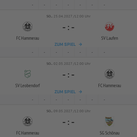
-
-
-
-
-
-
-
SO..
25.04.2027 /12:00 Uhr
-
:
-
FC Hammerau
SV Laufen
ZUM SPIEL
-
-
-
-
-
-
-
SO..
02.05.2027 /12:00 Uhr
-
:
-
SV Leobendorf
FC Hammerau
ZUM SPIEL
-
-
-
-
-
-
-
SO..
09.05.2027 /12:00 Uhr
-
:
-
FC Hammerau
SG Schönau