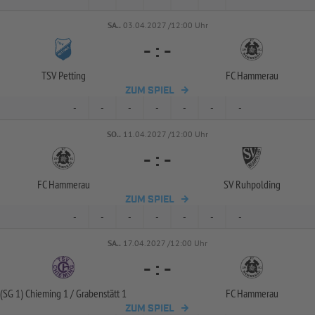
SA..
03.04.2027 /12:00 Uhr
-
:
-
TSV Petting
FC Hammerau
ZUM SPIEL
-
-
-
-
-
-
-
SO..
11.04.2027 /12:00 Uhr
-
:
-
FC Hammerau
SV Ruhpolding
ZUM SPIEL
-
-
-
-
-
-
-
SA..
17.04.2027 /12:00 Uhr
-
:
-
(SG 1) Chieming 1 /
Grabenstätt 1
FC Hammerau
ZUM SPIEL