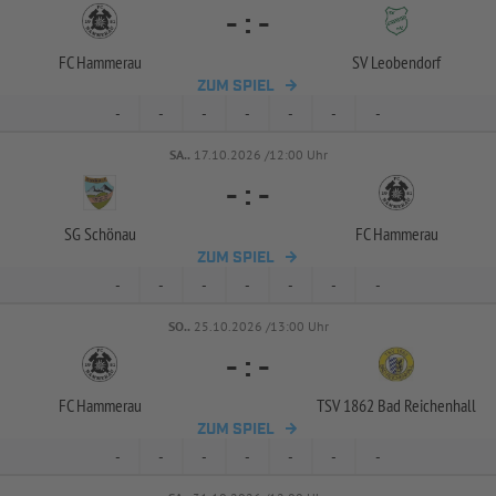
-
:
-
FC Hammerau
SV Leobendorf
ZUM SPIEL
-
-
-
-
-
-
-
SA..
17.10.2026 /12:00 Uhr
-
:
-
SG Schönau
FC Hammerau
ZUM SPIEL
-
-
-
-
-
-
-
SO..
25.10.2026 /13:00 Uhr
-
:
-
FC Hammerau
TSV 1862 Bad Reichenhall
ZUM SPIEL
-
-
-
-
-
-
-