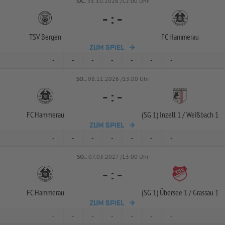
SA..
31.10.2026 /12:00 Uhr
-
:
-
TSV Bergen
FC Hammerau
ZUM SPIEL
-
-
-
-
-
-
-
SO..
08.11.2026 /13:00 Uhr
-
:
-
FC Hammerau
(SG 1) Inzell 1 /
Weißbach 1
ZUM SPIEL
-
-
-
-
-
-
-
SO..
07.03.2027 /13:00 Uhr
-
:
-
FC Hammerau
(SG 1) Übersee 1 /
Grassau 1
ZUM SPIEL
-
-
-
-
-
-
-