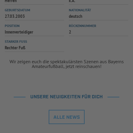
Herren
k.A.
INFOTHEK
SPIELPLUS
GEBURTSDATUM
NATIONALITÄT
27.03.2003
deutsch
POSITION
RÜCKENNUMMER
Innenverteidiger
2
STARKER FUSS
Rechter Fuß
Wir zeigen euch die spektakulärsten Szenen aus Bayerns
Amateurfußball, jetzt reinschauen!
UNSERE NEUIGKEITEN FÜR DICH
ALLE NEWS