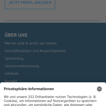
JETZT PROFIL ANLEGEN
ÜBER UNS
Wer wir sind & wofür wir stehen
Geschäftsstellen und Ansprechpartner
Sponsoring
Vereinsunterstützung
Infothek
Kontakt
HÄUFIG BESUCHTE SEITEN
Pässe und Vereinswechsel