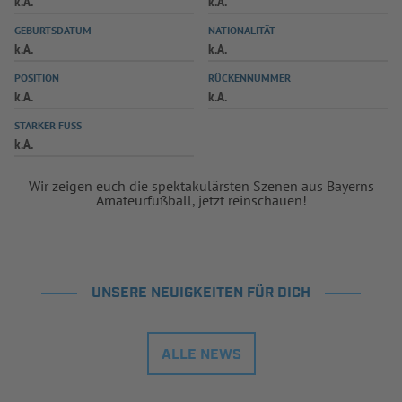
k.A.
k.A.
INFOTHEK
SPIELPLUS
GEBURTSDATUM
NATIONALITÄT
k.A.
k.A.
POSITION
RÜCKENNUMMER
k.A.
k.A.
STARKER FUSS
k.A.
Wir zeigen euch die spektakulärsten Szenen aus Bayerns
Amateurfußball, jetzt reinschauen!
UNSERE NEUIGKEITEN FÜR DICH
ALLE NEWS