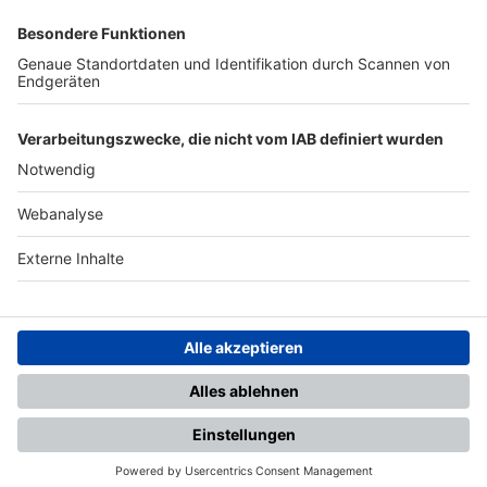
SFV
DFB
UEFA
FIFA
Nutzungsbedingungen
Datenschutz
Impressum