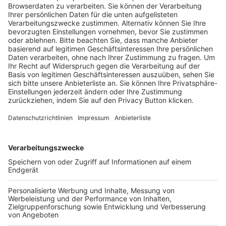
Trainerausbildung
Schulungsangebot Vereinsmitarbeiter
BFV-Geschäftsstellen
Trainerbörse
Login SpielPlus
FOLGE DEM BFV
TOP-VEREINE
TOP-PARTNER