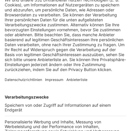
Pässe und Vereinswechsel
Trainerausbildung
Schulungsangebot Vereinsmitarbeiter
BFV-Geschäftsstellen
Trainerbörse
Login SpielPlus
FOLGE DEM BFV
TOP-VEREINE