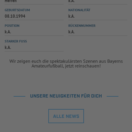
Herren
k.A.
INFOTHEK
SPIELPLUS
GEBURTSDATUM
NATIONALITÄT
08.10.1994
k.A.
POSITION
RÜCKENNUMMER
k.A.
k.A.
STARKER FUSS
k.A.
Wir zeigen euch die spektakulärsten Szenen aus Bayerns
Amateurfußball, jetzt reinschauen!
UNSERE NEUIGKEITEN FÜR DICH
ALLE NEWS