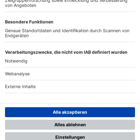
TOP-PARTNER
SFV
DFB
UEFA
FIFA
Nutzungsbedingungen
Datenschutz
Impressum