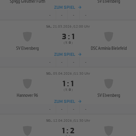
SpVgg Greuther Fürth
SV Elversberg
ZUM SPIEL
-
-
-
-
SA..
21.03.2026 /12:00 Uhr


:
( 
 )
:
SV Elversberg
DSC Arminia Bielefeld
ZUM SPIEL
-
-
-
-
SO..
05.04.2026 /11:30 Uhr


:
( 
 )
:
Hannover 96
SV Elversberg
ZUM SPIEL
-
-
-
-
SO..
12.04.2026 /11:30 Uhr


: