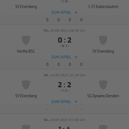
( 
 )
:
SV Elversberg
1. FC Kaiserslautern
ZUM SPIEL
0
0
0
0
FR..
29.08.2025 /16:30 Uhr


:
( 
 )
:
Hertha BSC
SV Elversberg
ZUM SPIEL
0
0
0
0
SO..
14.09.2025 /11:30 Uhr


:
( 
 )
:
SV Elversberg
SG Dynamo Dresden
ZUM SPIEL
-
-
-
-
SA..
20.09.2025 /11:00 Uhr