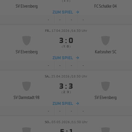
( 
 )
:
SV Elversberg
FC Schalke 04
ZUM SPIEL
-
-
-
-
FR..
17.04.2026 /16:30 Uhr


:
( 
 )
:
SV Elversberg
Karlsruher SC
ZUM SPIEL
-
-
-
-
SA..
25.04.2026 /18:30 Uhr


:
( 
 )
:
SV Darmstadt 98
SV Elversberg
ZUM SPIEL
-
-
-
-
SO..
03.05.2026 /11:30 Uhr