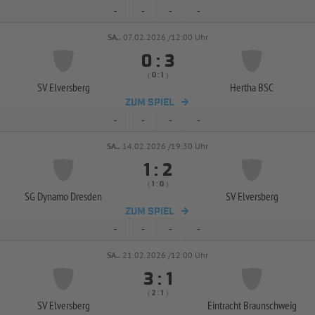
-
-
-
-
SA..
07.02.2026 /12:00 Uhr


:
( 
 )
:
SV Elversberg
Hertha BSC
ZUM SPIEL
-
-
-
-
SA..
14.02.2026 /19:30 Uhr


:
( 
 )
:
SG Dynamo Dresden
SV Elversberg
ZUM SPIEL
-
-
-
-
SA..
21.02.2026 /12:00 Uhr


:
( 
 )
:
SV Elversberg
Eintracht Braunschweig