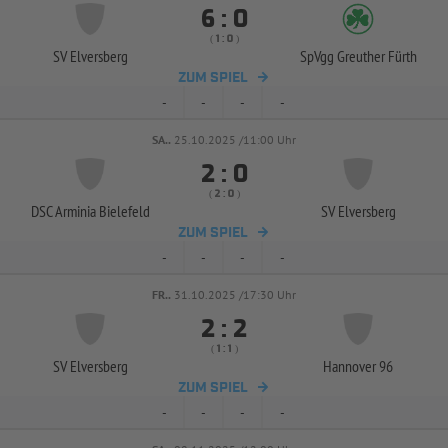


:
( 
 )
:
SV Elversberg
SpVgg Greuther Fürth
ZUM SPIEL
-
-
-
-
SA..
25.10.2025 /11:00 Uhr


:
( 
 )
:
DSC Arminia Bielefeld
SV Elversberg
ZUM SPIEL
-
-
-
-
FR..
31.10.2025 /17:30 Uhr


:
( 
 )
:
SV Elversberg
Hannover 96
ZUM SPIEL
-
-
-
-