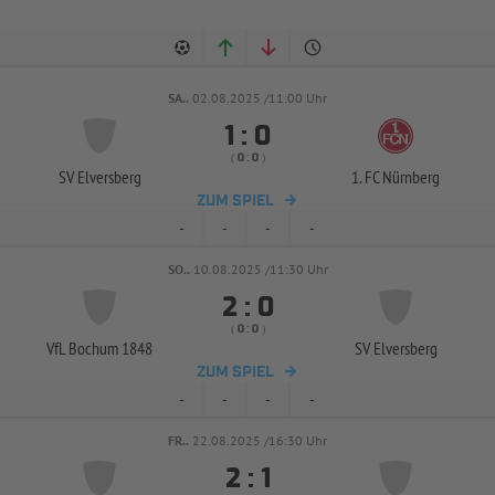
SA..
02.08.2025 /11:00 Uhr


:
( 
 )
:
SV Elversberg
1. FC Nürnberg
ZUM SPIEL
-
-
-
-
SO..
10.08.2025 /11:30 Uhr


:
( 
 )
:
VfL Bochum 1848
SV Elversberg
ZUM SPIEL
-
-
-
-
FR..
22.08.2025 /16:30 Uhr


: