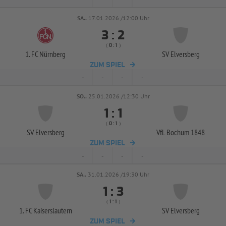
SA..
17.01.2026 /12:00 Uhr


:
( 
 )
:
1. FC Nürnberg
SV Elversberg
ZUM SPIEL
-
-
-
-
SO..
25.01.2026 /12:30 Uhr


:
( 
 )
:
SV Elversberg
VfL Bochum 1848
ZUM SPIEL
-
-
-
-
SA..
31.01.2026 /19:30 Uhr


:
( 
 )
:
1. FC Kaiserslautern
SV Elversberg
ZUM SPIEL