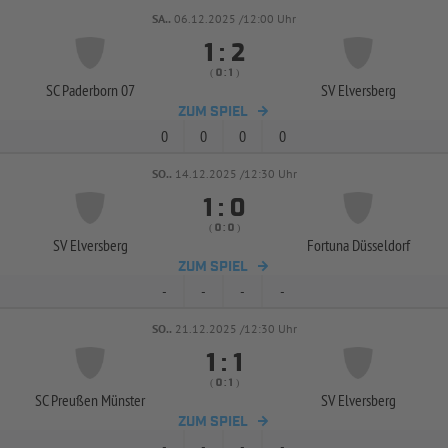
SA..
06.12.2025 /12:00 Uhr


:
( 
 )
:
SC Paderborn 07
SV Elversberg
ZUM SPIEL
0
0
0
0
SO..
14.12.2025 /12:30 Uhr


:
( 
 )
:
SV Elversberg
Fortuna Düsseldorf
ZUM SPIEL
-
-
-
-
SO..
21.12.2025 /12:30 Uhr


:
( 
 )
:
SC Preußen Münster
SV Elversberg
ZUM SPIEL
-
-
-
-