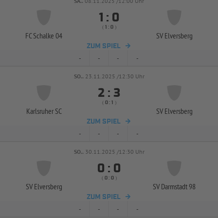
SA..
08.11.2025 /12:00 Uhr


:
( 
 )
:
FC Schalke 04
SV Elversberg
ZUM SPIEL
-
-
-
-
SO..
23.11.2025 /12:30 Uhr


:
( 
 )
:
Karlsruher SC
SV Elversberg
ZUM SPIEL
-
-
-
-
SO..
30.11.2025 /12:30 Uhr


:
( 
 )
:
SV Elversberg
SV Darmstadt 98
ZUM SPIEL
-
-
-
-