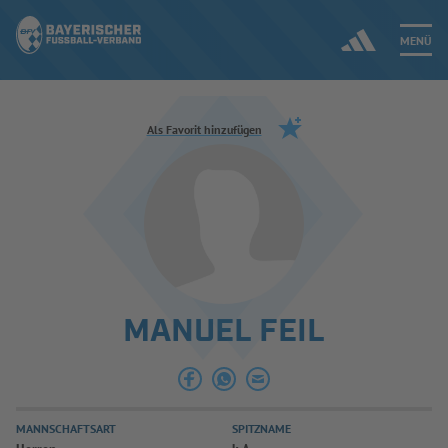
MENÜ
Jetzt einloggen
Als Favorit hinzufügen
ERGEBNISSE & WETTBEWERBE
NEUIGKEITEN
SPIELBETRIEB & VERBANDSLEBEN
MANUEL FEIL
AUSBILDUNG & FÖRDERUNG
DER VERBAND
MANNSCHAFTSART
SPITZNAME