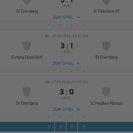


:
( 
 )
:
SV Elversberg
SC Paderborn 07
ZUM SPIEL
-
-
-
-
SO..
10.05.2026 /11:30 Uhr


:
( 
 )
:
Fortuna Düsseldorf
SV Elversberg
ZUM SPIEL
-
-
-
-
SO..
17.05.2026 /13:30 Uhr


:
( 
 )
:
SV Elversberg
SC Preußen Münster
ZUM SPIEL
-
-
-
-
0
0
0
0