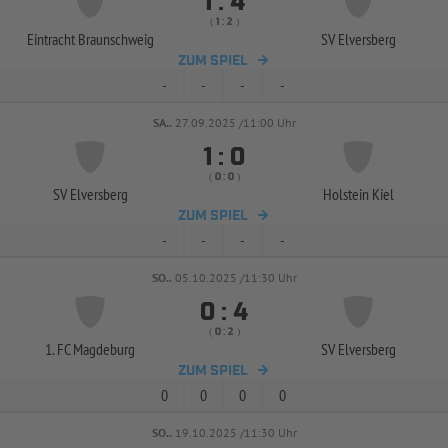


:
( 
 )
:
Eintracht Braunschweig
SV Elversberg
ZUM SPIEL
-
-
-
-
SA..
27.09.2025 /11:00 Uhr


:
( 
 )
:
SV Elversberg
Holstein Kiel
ZUM SPIEL
-
-
-
-
SO..
05.10.2025 /11:30 Uhr


:
( 
 )
:
1. FC Magdeburg
SV Elversberg
ZUM SPIEL
0
0
0
0
SO..
19.10.2025 /11:30 Uhr