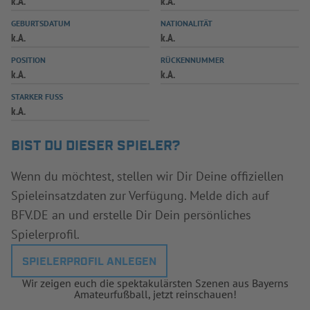
k.A.
k.A.
INFOTHEK
SPIELPLUS
GEBURTSDATUM
NATIONALITÄT
k.A.
k.A.
POSITION
RÜCKENNUMMER
k.A.
k.A.
STARKER FUSS
k.A.
BIST DU DIESER SPIELER?
Wenn du möchtest, stellen wir Dir Deine offiziellen
Spieleinsatzdaten zur Verfügung. Melde dich auf
BFV.DE an und erstelle Dir Dein persönliches
Spielerprofil.
SPIELERPROFIL ANLEGEN
Wir zeigen euch die spektakulärsten Szenen aus Bayerns
Amateurfußball, jetzt reinschauen!