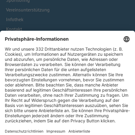
Sponsoring
Vereinsunterstützung
Infothek
Kontakt
HÄUFIG BESUCHTE SEITEN
Pässe und Vereinswechsel
Trainerausbildung
Schulungsangebot Vereinsmitarbeiter
BFV-Geschäftsstellen
Trainerbörse
Login SpielPlus
FOLGE DEM BFV