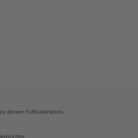
 zu deinem Fußballerlebnis
iedsrichter