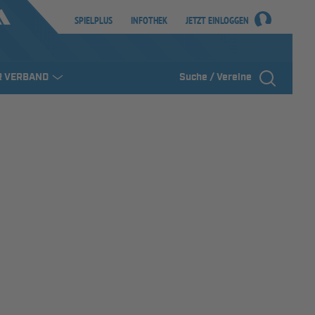
SPIELPLUS
INFOTHEK
JETZT EINLOGGEN
R VERBAND
Suche / Vereine