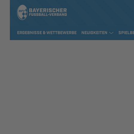
ERGEBNISSE & WETTBEWERBE
NEUIGKEITEN
SPIELB