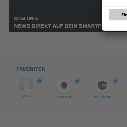
SOCIAL MEDIA
NEWS DIREKT AUF DEIN SMARTPHONE: A
FAVORITEN
Spieler
Mannschaft
Wettbewerb