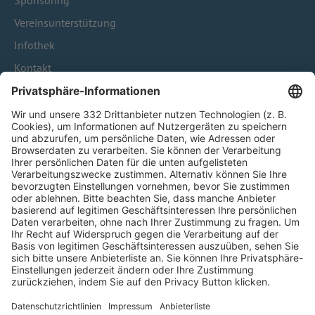
Sponsoring
Vereinsunterstützung
Infothek
Kontakt
HÄUFIG BESUCHTE SEITEN
Pässe und Vereinswechsel
Trainerausbildung
Schulungsangebot Vereinsmitarbeiter
BFV-Geschäftsstellen
Trainerbörse
Login SpielPlus
FOLGE DEM BFV