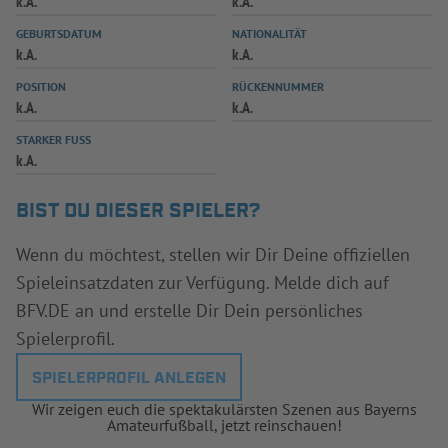
k.A.
k.A.
INFOTHEK
SPIELPLUS
GEBURTSDATUM
NATIONALITÄT
k.A.
k.A.
POSITION
RÜCKENNUMMER
k.A.
k.A.
STARKER FUSS
k.A.
BIST DU DIESER SPIELER?
Wenn du möchtest, stellen wir Dir Deine offiziellen
Spieleinsatzdaten zur Verfügung. Melde dich auf
BFV.DE an und erstelle Dir Dein persönliches
Spielerprofil.
SPIELERPROFIL ANLEGEN
Wir zeigen euch die spektakulärsten Szenen aus Bayerns
Amateurfußball, jetzt reinschauen!