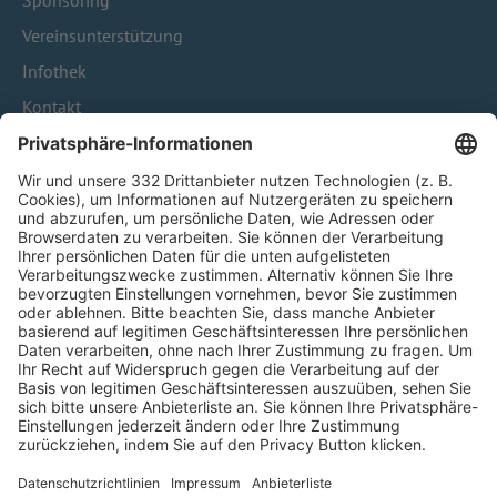
Sponsoring
Vereinsunterstützung
Infothek
Kontakt
HÄUFIG BESUCHTE SEITEN
Pässe und Vereinswechsel
Trainerausbildung
Schulungsangebot Vereinsmitarbeiter
BFV-Geschäftsstellen
Trainerbörse
Login SpielPlus
FOLGE DEM BFV