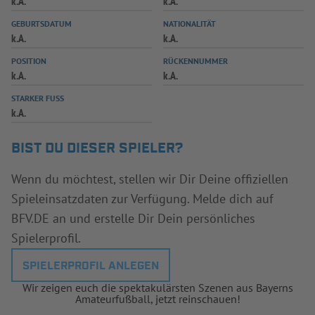
k.A.
k.A.
INFOTHEK
SPIELPLUS
GEBURTSDATUM
NATIONALITÄT
k.A.
k.A.
POSITION
RÜCKENNUMMER
k.A.
k.A.
STARKER FUSS
k.A.
BIST DU DIESER SPIELER?
Wenn du möchtest, stellen wir Dir Deine offiziellen
Spieleinsatzdaten zur Verfügung. Melde dich auf
BFV.DE an und erstelle Dir Dein persönliches
Spielerprofil.
SPIELERPROFIL ANLEGEN
Wir zeigen euch die spektakulärsten Szenen aus Bayerns
Amateurfußball, jetzt reinschauen!