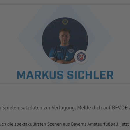
MARKUS SICHLER
n Spieleinsatzdaten zur Verfügung. Melde dich auf BFV.DE 
uch die spektakulärsten Szenen aus Bayerns Amateurfußball, jetzt