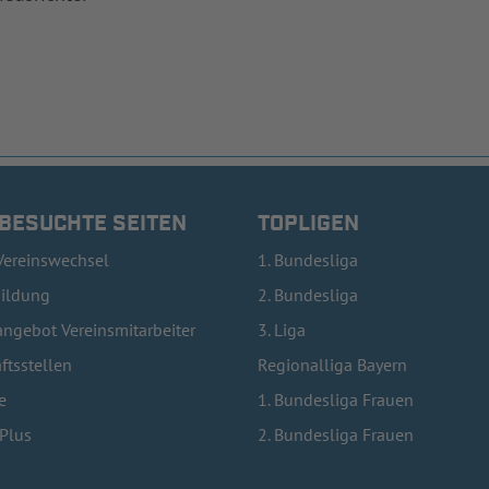
 BESUCHTE SEITEN
TOPLIGEN
Vereinswechsel
1. Bundesliga
bildung
2. Bundesliga
ngebot Vereinsmitarbeiter
3. Liga
ftsstellen
Regionalliga Bayern
e
1. Bundesliga Frauen
lPlus
2. Bundesliga Frauen