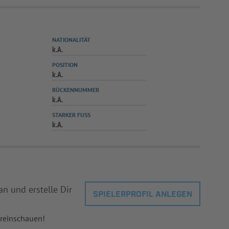
NATIONALITÄT
k.A.
POSITION
k.A.
RÜCKENNUMMER
k.A.
STARKER FUSS
k.A.
an und erstelle Dir
SPIELERPROFIL ANLEGEN
 reinschauen!