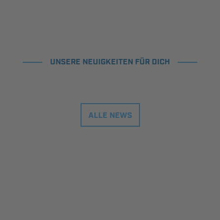
UNSERE NEUIGKEITEN FÜR DICH
ALLE NEWS