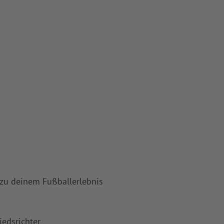
 zu deinem Fußballerlebnis
iedsrichter