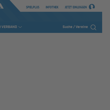
SPIELPLUS
INFOTHEK
JETZT EINLOGGEN
R VERBAND
Suche / Vereine