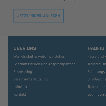
JETZT PROFIL ANLEGEN
ÜBER UNS
HÄUFIG
Wer wir sind & wofür wir stehen
Pässe und 
Geschäftsstellen und Ansprechpartner
Traineraus
Sponsoring
Schulungsa
Vereinsunterstützung
BFV-Geschä
Infothek
Trainerbörs
Kontakt
Login Spie