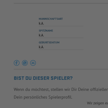
MANNSCHAFTSART
k.A.
SPITZNAME
k.A.
GEBURTSDATUM
k.A.
BIST DU DIESER SPIELER?
Wenn du möchtest, stellen wir Dir Deine offizielle
Dein persönliches Spielerprofil.
Wir zeigen e