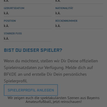
k.A.
k.A.
INFOTHEK
SPIELPLUS
GEBURTSDATUM
NATIONALITÄT
k.A.
k.A.
POSITION
RÜCKENNUMMER
k.A.
k.A.
STARKER FUSS
k.A.
BIST DU DIESER SPIELER?
Wenn du möchtest, stellen wir Dir Deine offiziellen
Spieleinsatzdaten zur Verfügung. Melde dich auf
BFV.DE an und erstelle Dir Dein persönliches
Spielerprofil.
SPIELERPROFIL ANLEGEN
Wir zeigen euch die spektakulärsten Szenen aus Bayerns
Amateurfußball, jetzt reinschauen!