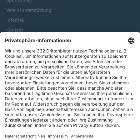
Sponsoring
Vereinsunterstützung
Infothek
Kontakt
HÄUFIG BESUCHTE SEITEN
Pässe und Vereinswechsel
Trainerausbildung
Schulungsangebot Vereinsmitarbeiter
BFV-Geschäftsstellen
Trainerbörse
Login SpielPlus
FOLGE DEM BFV