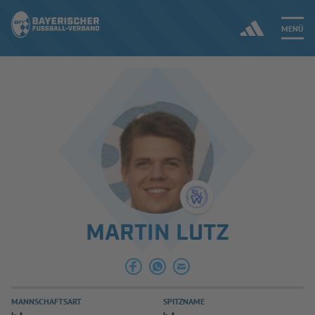
MENÜ
Jetzt einloggen
ERGEBNISSE & WETTBEWERBE
NEUIGKEITEN
SPIELBETRIEB & VERBANDSLEBEN
MARTIN LUTZ
AUSBILDUNG & FÖRDERUNG
DER VERBAND
MANNSCHAFTSART
SPITZNAME