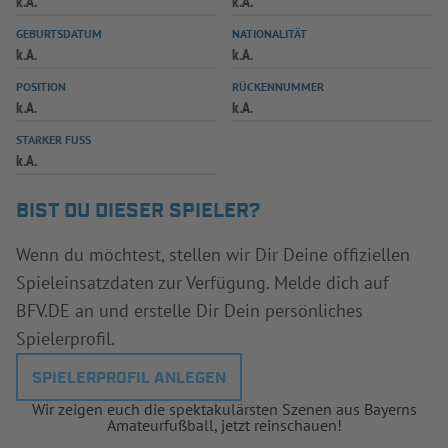
k.A.
k.A.
INFOTHEK
SPIELPLUS
GEBURTSDATUM
NATIONALITÄT
k.A.
k.A.
POSITION
RÜCKENNUMMER
k.A.
k.A.
STARKER FUSS
k.A.
BIST DU DIESER SPIELER?
Wenn du möchtest, stellen wir Dir Deine offiziellen
Spieleinsatzdaten zur Verfügung. Melde dich auf
BFV.DE an und erstelle Dir Dein persönliches
Spielerprofil.
SPIELERPROFIL ANLEGEN
Wir zeigen euch die spektakulärsten Szenen aus Bayerns
Amateurfußball, jetzt reinschauen!