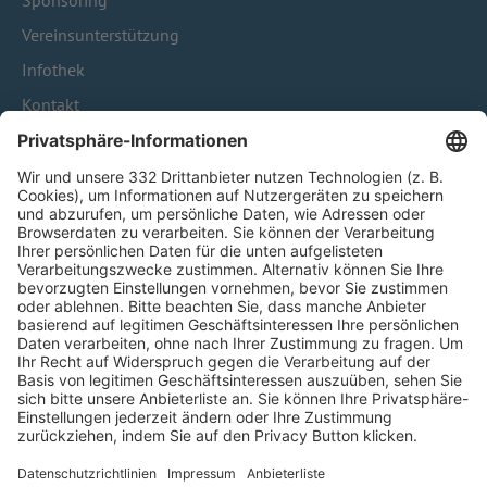
Sponsoring
Vereinsunterstützung
Infothek
Kontakt
HÄUFIG BESUCHTE SEITEN
Pässe und Vereinswechsel
Trainerausbildung
Schulungsangebot Vereinsmitarbeiter
BFV-Geschäftsstellen
Trainerbörse
Login SpielPlus
FOLGE DEM BFV