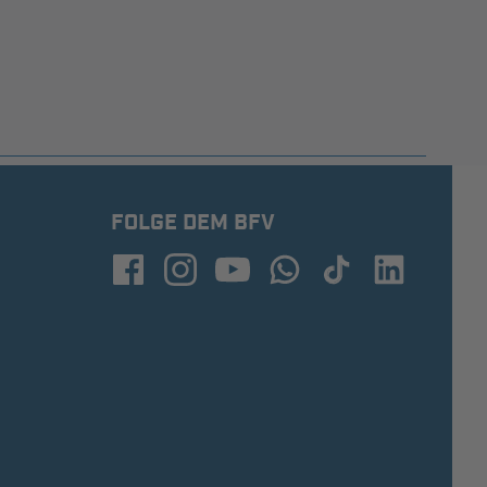
FOLGE DEM BFV