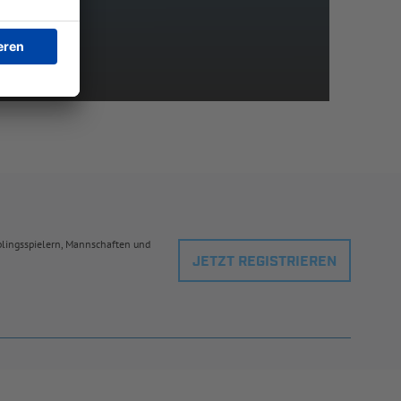
eblingsspielern, Mannschaften und
JETZT REGISTRIEREN