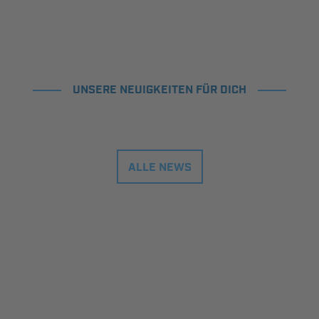
UNSERE NEUIGKEITEN FÜR DICH
ALLE NEWS