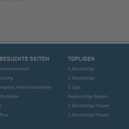
 BESUCHTE SEITEN
TOPLIGEN
Vereinswechsel
1. Bundesliga
bildung
2. Bundesliga
ngebot Vereinsmitarbeiter
3. Liga
ftsstellen
Regionalliga Bayern
e
1. Bundesliga Frauen
lPlus
2. Bundesliga Frauen