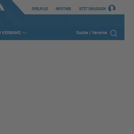
SPIELPLUS
INFOTHEK
JETZT EINLOGGEN
R VERBAND
Suche / Vereine