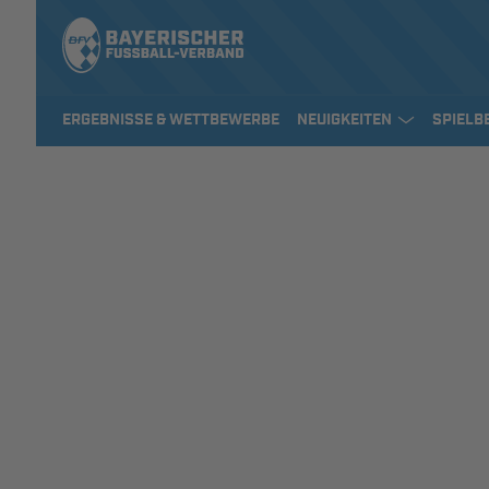
ERGEBNISSE & WETTBEWERBE
NEUIGKEITEN
SPIELB