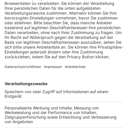
Trainerausbildung
Schulungsangebot Vereinsmitarbeiter
BFV-Geschäftsstellen
Trainerbörse
Login SpielPlus
FOLGE DEM BFV
TOP-VEREINE
TOP-PARTNER