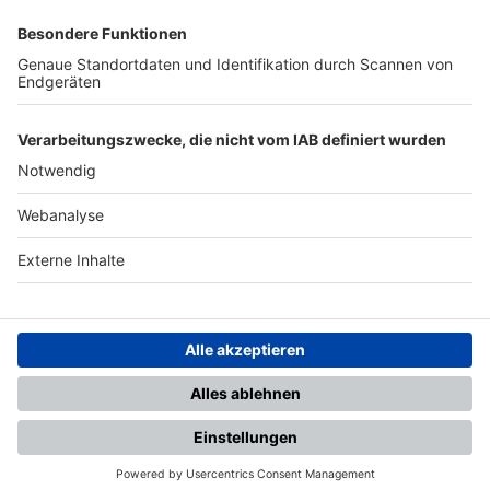
SFV
DFB
UEFA
FIFA
Nutzungsbedingungen
Datenschutz
Impressum