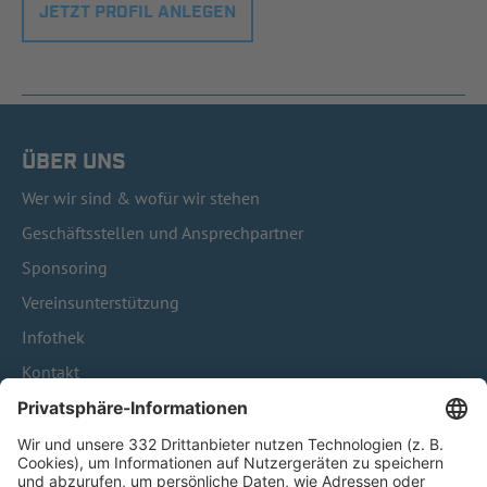
JETZT PROFIL ANLEGEN
ÜBER UNS
Wer wir sind & wofür wir stehen
Geschäftsstellen und Ansprechpartner
Sponsoring
Vereinsunterstützung
Infothek
Kontakt
HÄUFIG BESUCHTE SEITEN
Pässe und Vereinswechsel