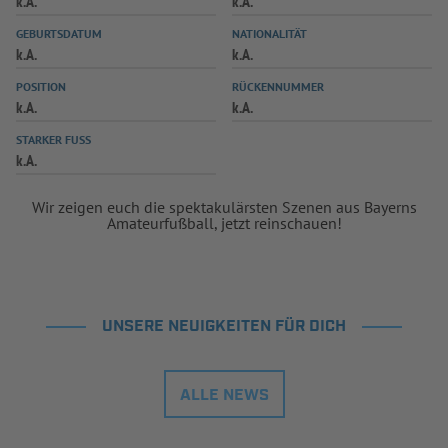
k.A.
k.A.
INFOTHEK
SPIELPLUS
GEBURTSDATUM
NATIONALITÄT
k.A.
k.A.
POSITION
RÜCKENNUMMER
k.A.
k.A.
STARKER FUSS
k.A.
Wir zeigen euch die spektakulärsten Szenen aus Bayerns
Amateurfußball, jetzt reinschauen!
UNSERE NEUIGKEITEN FÜR DICH
ALLE NEWS