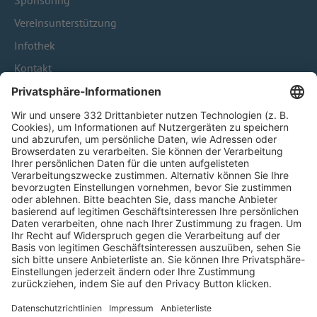
Sponsoring
Vereinsunterstützung
Infothek
Kontakt
HÄUFIG BESUCHTE SEITEN
Pässe und Vereinswechsel
Trainerausbildung
Schulungsangebot Vereinsmitarbeiter
BFV-Geschäftsstellen
Trainerbörse
Login SpielPlus
FOLGE DEM BFV