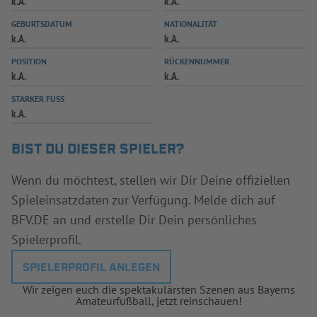
k.A.
k.A.
INFOTHEK
SPIELPLUS
GEBURTSDATUM
NATIONALITÄT
k.A.
k.A.
POSITION
RÜCKENNUMMER
k.A.
k.A.
STARKER FUSS
k.A.
BIST DU DIESER SPIELER?
Wenn du möchtest, stellen wir Dir Deine offiziellen
Spieleinsatzdaten zur Verfügung. Melde dich auf
BFV.DE an und erstelle Dir Dein persönliches
Spielerprofil.
SPIELERPROFIL ANLEGEN
Wir zeigen euch die spektakulärsten Szenen aus Bayerns
Amateurfußball, jetzt reinschauen!