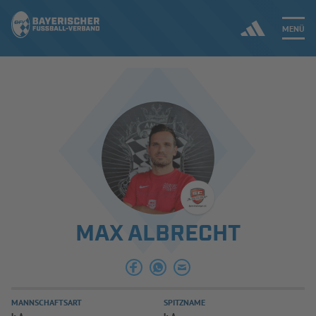
MENÜ
Jetzt einloggen
ERGEBNISSE & WETTBEWERBE
NEUIGKEITEN
SPIELBETRIEB & VERBANDSLEBEN
MAX ALBRECHT
AUSBILDUNG & FÖRDERUNG
DER VERBAND
MANNSCHAFTSART
SPITZNAME