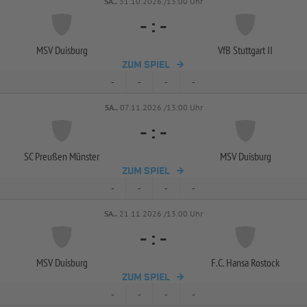
SA..
31.10.2026 /13:00 Uhr
-
:
-
MSV Duisburg
VfB Stuttgart II
ZUM SPIEL
-
-
-
-
SA..
07.11.2026 /13:00 Uhr
-
:
-
SC Preußen Münster
MSV Duisburg
ZUM SPIEL
-
-
-
-
SA..
21.11.2026 /13:00 Uhr
-
:
-
MSV Duisburg
F.C. Hansa Rostock
ZUM SPIEL
-
-
-
-