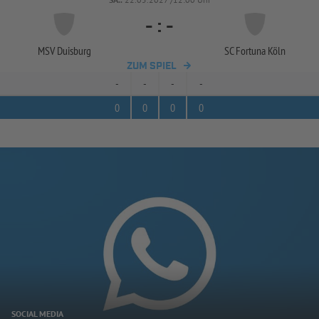
-
:
-
MSV Duisburg
SC Fortuna Köln
ZUM SPIEL
-
-
-
-
0
0
0
0
SOCIAL MEDIA