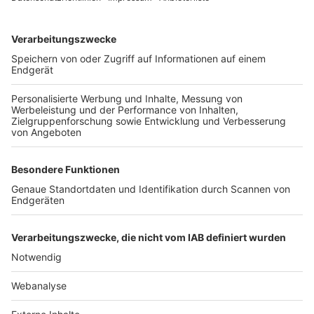
TOP-VEREINE
TOP-PARTNER
SFV
DFB
UEFA
FIFA
Nutzungsbedingungen
Datenschutz
Impressum