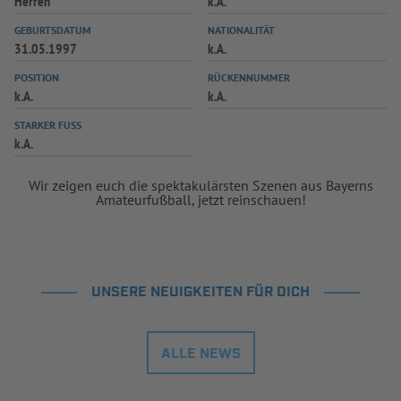
Herren
k.A.
INFOTHEK
SPIELPLUS
GEBURTSDATUM
NATIONALITÄT
31.05.1997
k.A.
POSITION
RÜCKENNUMMER
k.A.
k.A.
STARKER FUSS
k.A.
Wir zeigen euch die spektakulärsten Szenen aus Bayerns
Amateurfußball, jetzt reinschauen!
UNSERE NEUIGKEITEN FÜR DICH
ALLE NEWS