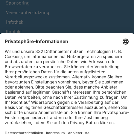
Sponsoring
Vereinsunterstützung
Infothek
Kontakt
HÄUFIG BESUCHTE SEITEN
Pässe und Vereinswechsel
Trainerausbildung
Schulungsangebot Vereinsmitarbeiter
BFV-Geschäftsstellen
Trainerbörse
Login SpielPlus
FOLGE DEM BFV