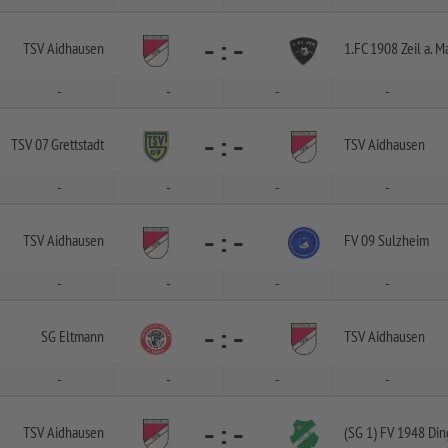
-
:
-
TSV Aidhausen
1.FC 1908 Zeil a. M
-
-
-
-
-
:
-
TSV 07 Grettstadt
TSV Aidhausen
-
-
-
-
-
:
-
TSV Aidhausen
FV 09 Sulzheim
-
-
-
-
-
:
-
SG Eltmann
TSV Aidhausen
-
-
-
-
-
:
-
TSV Aidhausen
(SG 1) FV 1948 Di