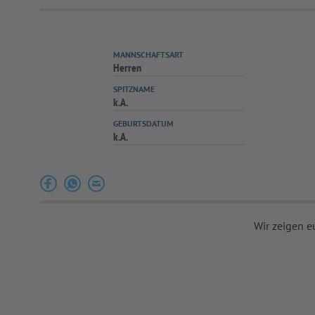
MANNSCHAFTSART
Herren
SPITZNAME
k.A.
GEBURTSDATUM
k.A.
Wir zeigen e