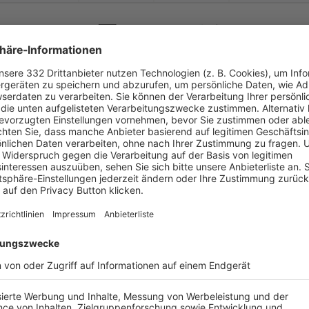


:
TSV Aidhausen
SC Trossenfurt-
Tret
( 
 )
:
-
-
-
-


:
FC 1908 Zeil a. Main
TSV Aidhausen
( 
 )
:
-
-
-
-


:
TSV Aidhausen
TSV 07 Grettstadt
( 
 )
:
-
-
-
-
-
:
-
FV 09 Sulzheim
TSV Aidhausen
-
-
-
-
-
:
-
TSV Aidhausen
SG Eltmann