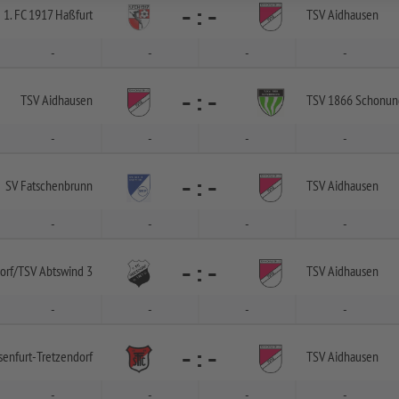
-
:
-
1. FC 1917 Haßfurt
TSV Aidhausen
-
-
-
-
-
:
-
TSV Aidhausen
TSV 1866 Schonu
-
-
-
-
-
:
-
SV Fatschenbrunn
TSV Aidhausen
-
-
-
-
-
:
-
orf/
TSV Abtswind 3
TSV Aidhausen
-
-
-
-
-
:
-
senfurt-
Tretzendorf
TSV Aidhausen
-
-
-
-