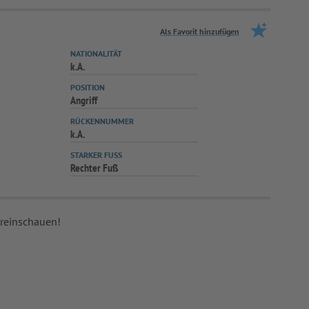
Als Favorit hinzufügen
NATIONALITÄT
k.A.
POSITION
Angriff
RÜCKENNUMMER
k.A.
STARKER FUSS
Rechter Fuß
 reinschauen!