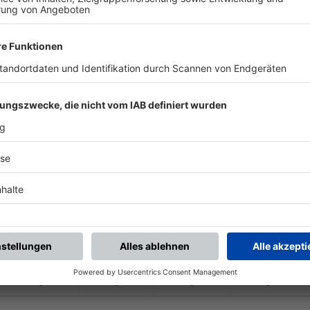
-
-
-
-
-
:
-
usen/
SV Rügshofen
TSV Aidhausen
-
-
-
-
-
:
-
TSV Aidhausen
(SG 1) SSV Gädhei
-
-
-
-
-
:
-
pid 1948 Ebelsbach
TSV Aidhausen
-
-
-
-
-
:
-
TSV Aidhausen
TSV Forst
-
-
-
-