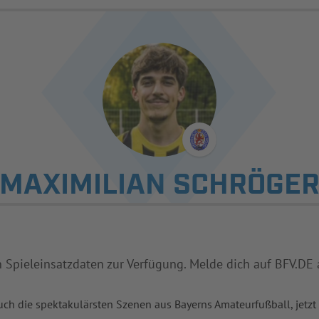
MAXIMILIAN SCHRÖGE
n Spieleinsatzdaten zur Verfügung. Melde dich auf BFV.DE 
uch die spektakulärsten Szenen aus Bayerns Amateurfußball, jetzt