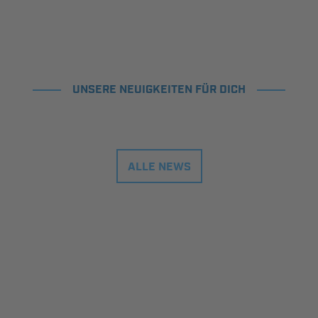
UNSERE NEUIGKEITEN FÜR DICH
ALLE NEWS