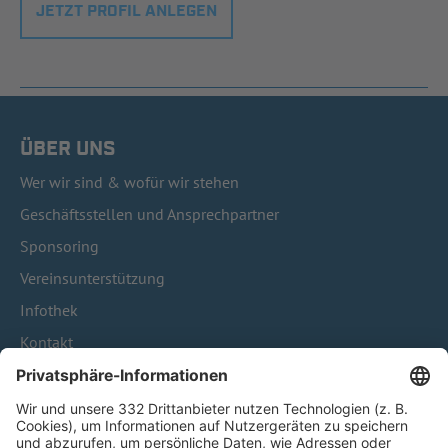
JETZT PROFIL ANLEGEN
ÜBER UNS
Wer wir sind & wofür wir stehen
Geschäftsstellen und Ansprechpartner
Sponsoring
Vereinsunterstützung
Infothek
Kontakt
HÄUFIG BESUCHTE SEITEN
Pässe und Vereinswechsel