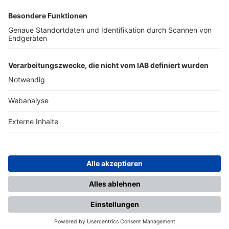
SFV
DFB
UEFA
FIFA
Nutzungsbedingungen
Datenschutz
Impressum