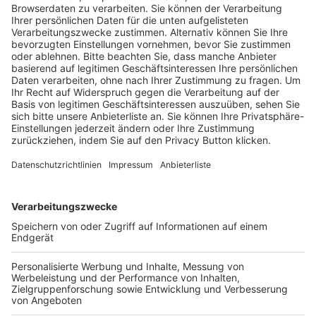
Trainerausbildung
Schulungsangebot Vereinsmitarbeiter
BFV-Geschäftsstellen
Trainerbörse
Login SpielPlus
FOLGE DEM BFV
TOP-VEREINE
TOP-PARTNER