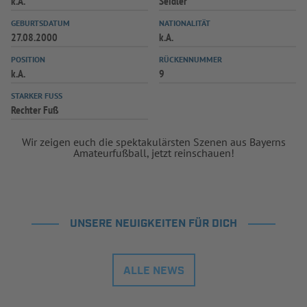
k.A.
Seidler
INFOTHEK
SPIELPLUS
GEBURTSDATUM
NATIONALITÄT
27.08.2000
k.A.
POSITION
RÜCKENNUMMER
k.A.
9
STARKER FUSS
Rechter Fuß
Wir zeigen euch die spektakulärsten Szenen aus Bayerns
Amateurfußball, jetzt reinschauen!
UNSERE NEUIGKEITEN FÜR DICH
ALLE NEWS