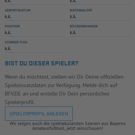
k.A.
k.A.
INFOTHEK
SPIELPLUS
GEBURTSDATUM
NATIONALITÄT
k.A.
k.A.
POSITION
RÜCKENNUMMER
k.A.
k.A.
STARKER FUSS
k.A.
BIST DU DIESER SPIELER?
Wenn du möchtest, stellen wir Dir Deine offiziellen
Spieleinsatzdaten zur Verfügung. Melde dich auf
BFV.DE an und erstelle Dir Dein persönliches
Spielerprofil.
SPIELERPROFIL ANLEGEN
Wir zeigen euch die spektakulärsten Szenen aus Bayerns
Amateurfußball, jetzt reinschauen!