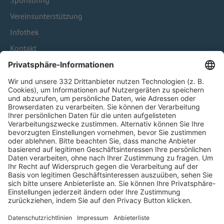
Sponsoring
Vereinsunterstützung
Infothek
Kontakt
HÄUFIG BESUCHTE SEITEN
Pässe und Vereinswechsel
Trainerausbildung
Schulungsangebot Vereinsmitarbeiter
BFV-Geschäftsstellen
Trainerbörse
Login SpielPlus
FOLGE DEM BFV