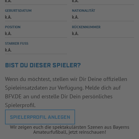
k.A.
k.A.
INFOTHEK
SPIELPLUS
GEBURTSDATUM
NATIONALITÄT
k.A.
k.A.
POSITION
RÜCKENNUMMER
k.A.
k.A.
STARKER FUSS
k.A.
BIST DU DIESER SPIELER?
Wenn du möchtest, stellen wir Dir Deine offiziellen
Spieleinsatzdaten zur Verfügung. Melde dich auf
BFV.DE an und erstelle Dir Dein persönliches
Spielerprofil.
SPIELERPROFIL ANLEGEN
Wir zeigen euch die spektakulärsten Szenen aus Bayerns
Amateurfußball, jetzt reinschauen!