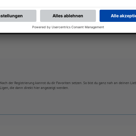
BONNIERE DEN BFV-WHATSAPP-KANAL!
Nach der Registrierung kannst du dir Favoriten setzen. So bist du ganz nah an deinen Li
Ligen, die dann direkt hier angezeigt werden.