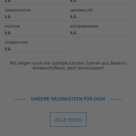
k.A.
k.A.
INFOTHEK
SPIELPLUS
GEBURTSDATUM
NATIONALITÄT
k.A.
k.A.
POSITION
RÜCKENNUMMER
k.A.
k.A.
STARKER FUSS
k.A.
Wir zeigen euch die spektakulärsten Szenen aus Bayerns
Amateurfußball, jetzt reinschauen!
UNSERE NEUIGKEITEN FÜR DICH
ALLE NEWS