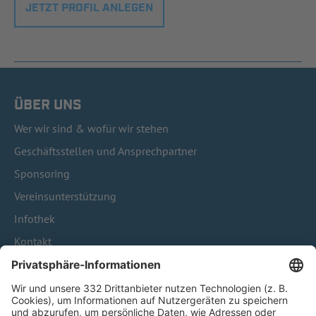
JETZT PROFIL ANLEGEN
ÜBER UNS
Wer wir sind & wofür wir stehen
Geschäftsstellen und Ansprechpartner
Sponsoring
Vereinsunterstützung
Infothek
Kontakt
HÄUFIG BESUCHTE SEITEN
Pässe und Vereinswechsel