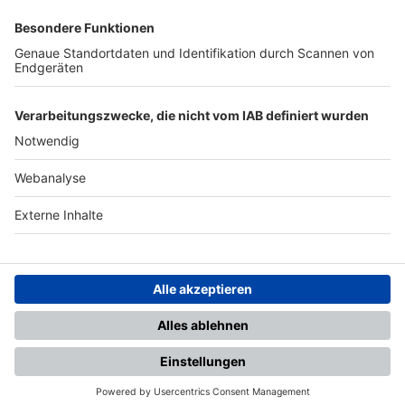
SFV
DFB
UEFA
FIFA
Nutzungsbedingungen
Datenschutz
Impressum