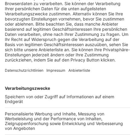
Trainerausbildung
Schulungsangebot Vereinsmitarbeiter
BFV-Geschäftsstellen
Trainerbörse
Login SpielPlus
FOLGE DEM BFV
TOP-VEREINE
TOP-PARTNER