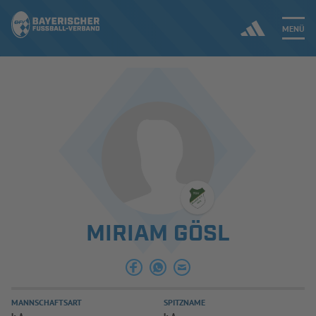
MENÜ
Jetzt einloggen
ERGEBNISSE & WETTBEWERBE
NEUIGKEITEN
SPIELBETRIEB & VERBANDSLEBEN
MIRIAM GÖSL
AUSBILDUNG & FÖRDERUNG
DER VERBAND
MANNSCHAFTSART
SPITZNAME