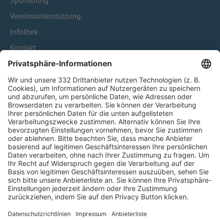
Sponsoring
Vereinsunterstützung
Infothek
Kontakt
HÄUFIG BESUCHTE SEITEN
Pässe und Vereinswechsel
Trainerausbildung
Schulungsangebot Vereinsmitarbeiter
BFV-Geschäftsstellen
Trainerbörse
Login SpielPlus
FOLGE DEM BFV