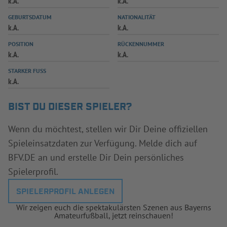
k.A.
k.A.
INFOTHEK
SPIELPLUS
GEBURTSDATUM
NATIONALITÄT
k.A.
k.A.
POSITION
RÜCKENNUMMER
k.A.
k.A.
STARKER FUSS
k.A.
BIST DU DIESER SPIELER?
Wenn du möchtest, stellen wir Dir Deine offiziellen
Spieleinsatzdaten zur Verfügung. Melde dich auf
BFV.DE an und erstelle Dir Dein persönliches
Spielerprofil.
SPIELERPROFIL ANLEGEN
Wir zeigen euch die spektakulärsten Szenen aus Bayerns
Amateurfußball, jetzt reinschauen!