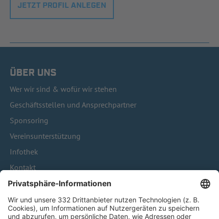
JETZT PROFIL ANLEGEN
ÜBER UNS
Wer wir sind & wofür wir stehen
Geschäftsstellen und Ansprechpartner
Sponsoring
Vereinsunterstützung
Infothek
Kontakt
HÄUFIG BESUCHTE SEITEN
Pässe und Vereinswechsel