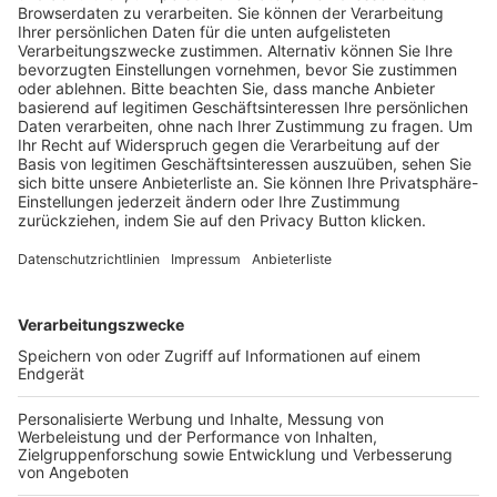
Trainerausbildung
Schulungsangebot Vereinsmitarbeiter
BFV-Geschäftsstellen
Trainerbörse
Login SpielPlus
FOLGE DEM BFV
TOP-VEREINE
TOP-PARTNER