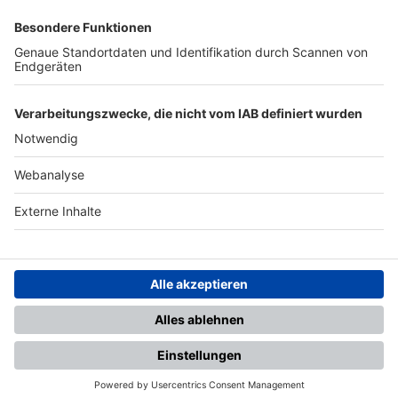
SFV
DFB
UEFA
FIFA
Nutzungsbedingungen
Datenschutz
Impressum