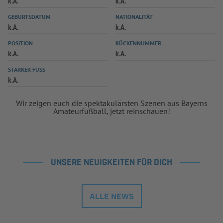
k.A.
k.A.
INFOTHEK
SPIELPLUS
GEBURTSDATUM
NATIONALITÄT
k.A.
k.A.
POSITION
RÜCKENNUMMER
k.A.
k.A.
STARKER FUSS
k.A.
Wir zeigen euch die spektakulärsten Szenen aus Bayerns
Amateurfußball, jetzt reinschauen!
UNSERE NEUIGKEITEN FÜR DICH
ALLE NEWS