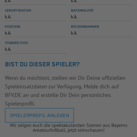
k.A.
k.A.
INFOTHEK
SPIELPLUS
GEBURTSDATUM
NATIONALITÄT
k.A.
k.A.
POSITION
RÜCKENNUMMER
k.A.
k.A.
STARKER FUSS
k.A.
BIST DU DIESER SPIELER?
Wenn du möchtest, stellen wir Dir Deine offiziellen
Spieleinsatzdaten zur Verfügung. Melde dich auf
BFV.DE an und erstelle Dir Dein persönliches
Spielerprofil.
SPIELERPROFIL ANLEGEN
Wir zeigen euch die spektakulärsten Szenen aus Bayerns
Amateurfußball, jetzt reinschauen!