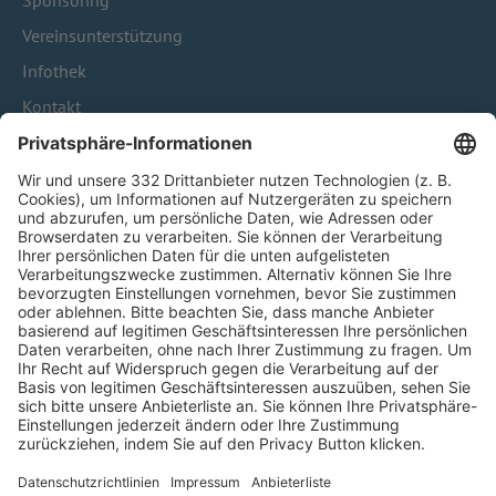
Sponsoring
Vereinsunterstützung
Infothek
Kontakt
HÄUFIG BESUCHTE SEITEN
Pässe und Vereinswechsel
Trainerausbildung
Schulungsangebot Vereinsmitarbeiter
BFV-Geschäftsstellen
Trainerbörse
Login SpielPlus
FOLGE DEM BFV