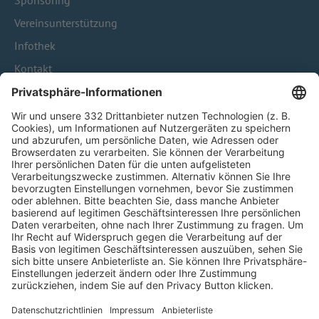
Sponsoring
Vereinsunterstützung
Infothek
Kontakt
HÄUFIG BESUCHTE SEITEN
Pässe und Vereinswechsel
Trainerausbildung
Schulungsangebot Vereinsmitarbeiter
BFV-Geschäftsstellen
Trainerbörse
Login SpielPlus
FOLGE DEM BFV