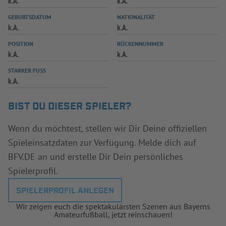
k.A.
k.A.
INFOTHEK
SPIELPLUS
GEBURTSDATUM
NATIONALITÄT
k.A.
k.A.
POSITION
RÜCKENNUMMER
k.A.
k.A.
STARKER FUSS
k.A.
BIST DU DIESER SPIELER?
Wenn du möchtest, stellen wir Dir Deine offiziellen
Spieleinsatzdaten zur Verfügung. Melde dich auf
BFV.DE an und erstelle Dir Dein persönliches
Spielerprofil.
SPIELERPROFIL ANLEGEN
Wir zeigen euch die spektakulärsten Szenen aus Bayerns
Amateurfußball, jetzt reinschauen!