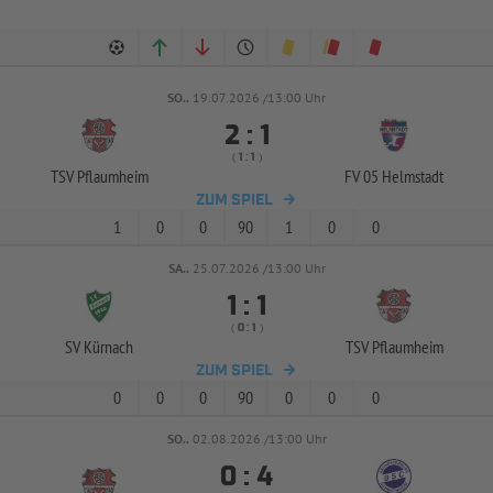
SO..
19.07.2026 /13:00 Uhr


:
( 
 )
:
TSV Pflaumheim
FV 05 Helmstadt
ZUM SPIEL
1
0
0
90
1
0
0
SA..
25.07.2026 /13:00 Uhr


:
( 
 )
:
SV Kürnach
TSV Pflaumheim
ZUM SPIEL
0
0
0
90
0
0
0
SO..
02.08.2026 /13:00 Uhr


: