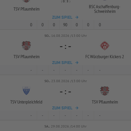
( 
 )
:
BSC Aschaffenburg-
TSV Pflaumheim
Schweinheim
ZUM SPIEL
0
0
0
90
0
0
0
SO..
16.08.2026 /13:00 Uhr
-
:
-
TSV Pflaumheim
FC Würzburger Kickers 2
ZUM SPIEL
-
-
-
-
-
-
-
SO..
23.08.2026 /13:00 Uhr
-
:
-
TSV Unterpleichfeld
TSV Pflaumheim
ZUM SPIEL
-
-
-
-
-
-
-
SA..
29.08.2026 /14:00 Uhr