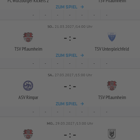
FC Würzburger Kickers 2
TSV Pflaumheim
ZUM SPIEL
-
-
-
-
-
-
-
SO..
21.03.2027 /14:00 Uhr
-
:
-
TSV Pflaumheim
TSV Unterpleichfeld
ZUM SPIEL
-
-
-
-
-
-
-
SA..
27.03.2027 /15:00 Uhr
-
:
-
ASV Rimpar
TSV Pflaumheim
ZUM SPIEL
-
-
-
-
-
-
-
MO..
29.03.2027 /13:00 Uhr
-
:
-