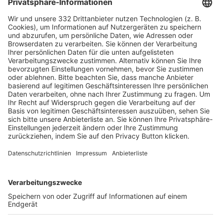
HÄUFIG BESUCHTE SEITEN
Pässe und Vereinswechsel
Trainerausbildung
Schulungsangebot Vereinsmitarbeiter
BFV-Geschäftsstellen
Trainerbörse
Login SpielPlus
FOLGE DEM BFV
TOP-VEREINE