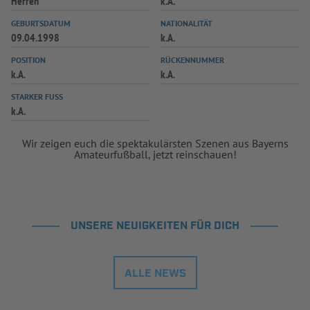
Herren
k.A.
GEBURTSDATUM
NATIONALITÄT
09.04.1998
k.A.
POSITION
RÜCKENNUMMER
k.A.
k.A.
STARKER FUSS
k.A.
Wir zeigen euch die spektakulärsten Szenen aus Bayerns
Amateurfußball, jetzt reinschauen!
UNSERE NEUIGKEITEN FÜR DICH
ALLE NEWS