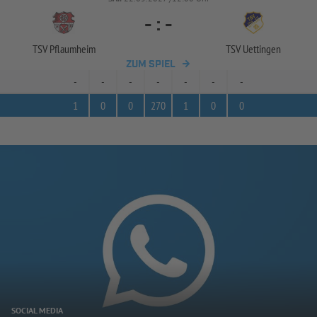
-
:
-
TSV Pflaumheim
TSV Uettingen
ZUM SPIEL
-
-
-
-
-
-
-
1
0
0
270
1
0
0
SOCIAL MEDIA