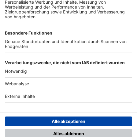
TOP-PARTNER
SFV
DFB
UEFA
FIFA
Nutzungsbedingungen
Datenschutz
Impressum