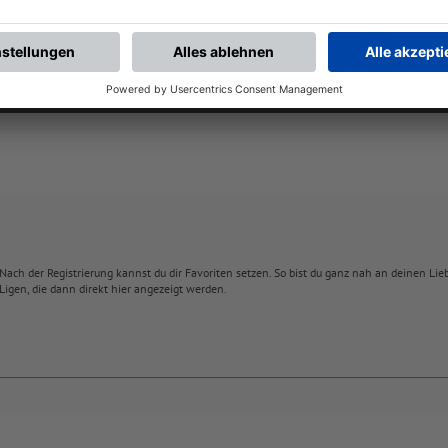
BONNIERE DEN BFV-WHATSAPP-KANAL!
Nach der Registrierung kannst du dir Favoriten setzen. So bist du ganz nah an deinen Li
Ligen, die dann direkt hier angezeigt werden.