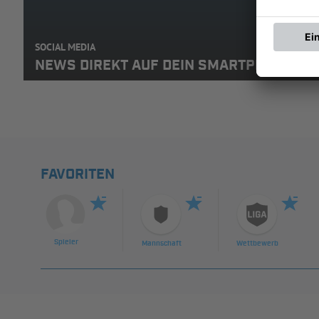
SOCIAL MEDIA
NEWS DIREKT AUF DEIN SMARTPHONE: A
FAVORITEN
Spieler
Mannschaft
Wettbewerb