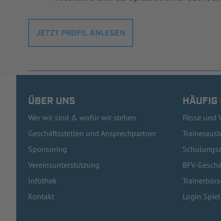
JETZT PROFIL ANLEGEN
ÜBER UNS
HÄUFIG
Wer wir sind & wofür wir stehen
Pässe und 
Geschäftsstellen und Ansprechpartner
Traineraus
Sponsoring
Schulungsa
Vereinsunterstützung
BFV-Geschä
Infothek
Trainerbörs
Kontakt
Login Spie