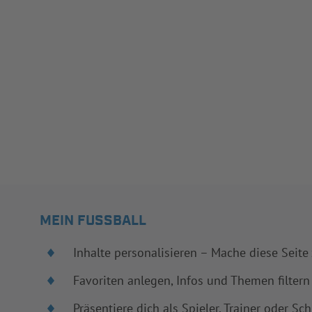
MEIN FUSSBALL
Inhalte personalisieren – Mache diese Seite
Favoriten anlegen, Infos und Themen filtern
Präsentiere dich als Spieler, Trainer oder Sch