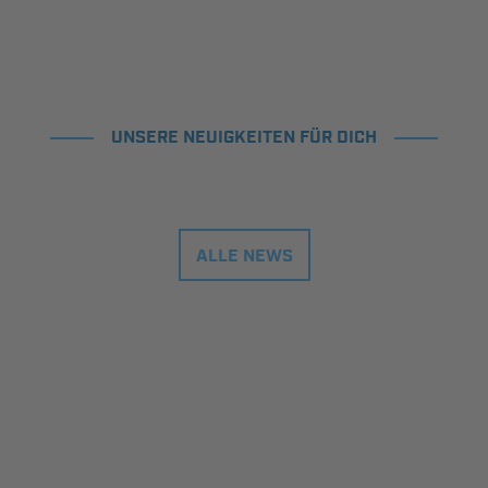
UNSERE NEUIGKEITEN FÜR DICH
ALLE NEWS