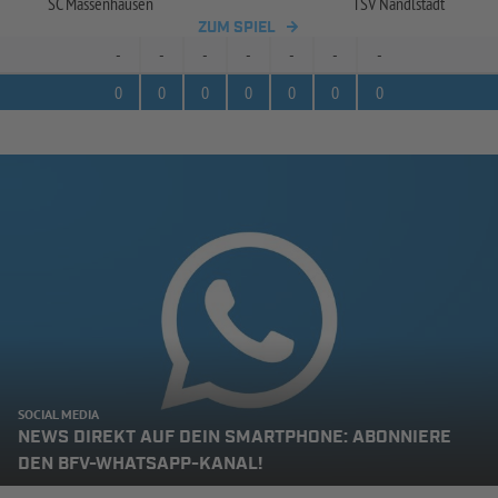
SC Massenhausen
TSV Nandlstadt
ZUM SPIEL
-
-
-
-
-
-
-
0
0
0
0
0
0
0
SOCIAL MEDIA
NEWS DIREKT AUF DEIN SMARTPHONE: ABONNIERE
DEN BFV-WHATSAPP-KANAL!