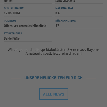
Herren
schlachtplatte
INFOTHEK
SPIELPLUS
GEBURTSDATUM
NATIONALITÄT
17.06.2004
k.A.
POSITION
RÜCKENNUMMER
Offensives zentrales Mittelfeld
37
STARKER FUSS
Beide Füße
Wir zeigen euch die spektakulärsten Szenen aus Bayerns
Amateurfußball, jetzt reinschauen!
UNSERE NEUIGKEITEN FÜR DICH
ALLE NEWS