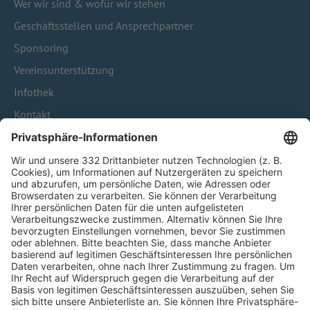
Wer wir sind & wofür wir stehen
Geschäftsstellen und Ansprechpartner
Sponsoring
Vereinsunterstützung
Infothek
Kontakt
HÄUFIG BESUCHTE SEITEN
Pässe und Vereinswechsel
Trainerausbildung
Schulungsangebot Vereinsmitarbeiter
BFV-Geschäftsstellen
Trainerbörse
Login SpielPlus