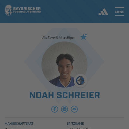
MENÜ
Jetzt einloggen
Als Favorit hinzufügen
ERGEBNISSE & WETTBEWERBE
NEUIGKEITEN
SPIELBETRIEB & VERBANDSLEBEN
NOAH SCHREIER
AUSBILDUNG & FÖRDERUNG
DER VERBAND
MANNSCHAFTSART
SPITZNAME