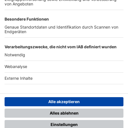
TOP-PARTNER
SFV
DFB
UEFA
FIFA
Nutzungsbedingungen
Datenschutz
Impressum