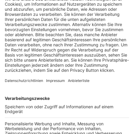
Pässe und Vereinswechsel
Trainerausbildung
Schulungsangebot Vereinsmitarbeiter
BFV-Geschäftsstellen
Trainerbörse
Login SpielPlus
FOLGE DEM BFV
TOP-VEREINE