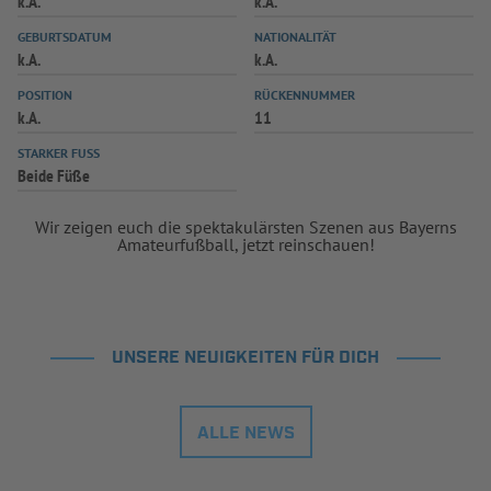
k.A.
k.A.
GEBURTSDATUM
NATIONALITÄT
k.A.
k.A.
POSITION
RÜCKENNUMMER
k.A.
11
STARKER FUSS
Beide Füße
Wir zeigen euch die spektakulärsten Szenen aus Bayerns
Amateurfußball, jetzt reinschauen!
UNSERE NEUIGKEITEN FÜR DICH
ALLE NEWS