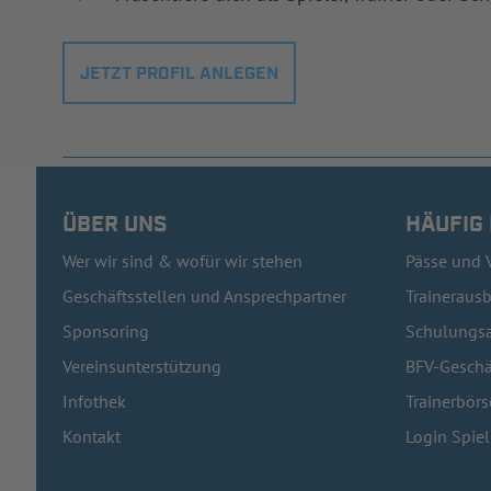
JETZT PROFIL ANLEGEN
ÜBER UNS
HÄUFIG
Wer wir sind & wofür wir stehen
Pässe und 
Geschäftsstellen und Ansprechpartner
Traineraus
Sponsoring
Schulungsa
Vereinsunterstützung
BFV-Geschä
Infothek
Trainerbörs
Kontakt
Login Spie