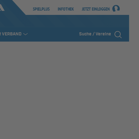
SPIELPLUS
INFOTHEK
JETZT EINLOGGEN
R VERBAND
Suche / Vereine