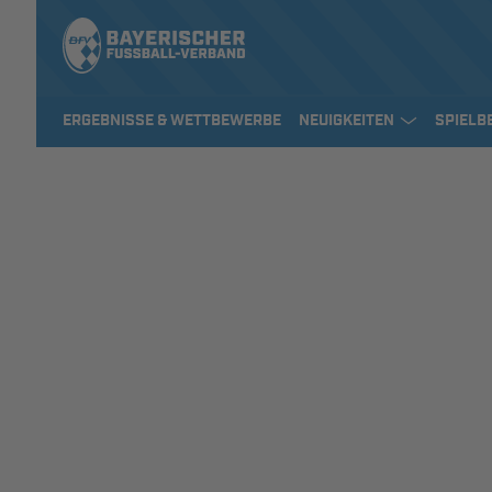
ERGEBNISSE & WETTBEWERBE
NEUIGKEITEN
SPIELB