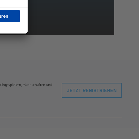
eblingsspielern, Mannschaften und
JETZT REGISTRIEREN