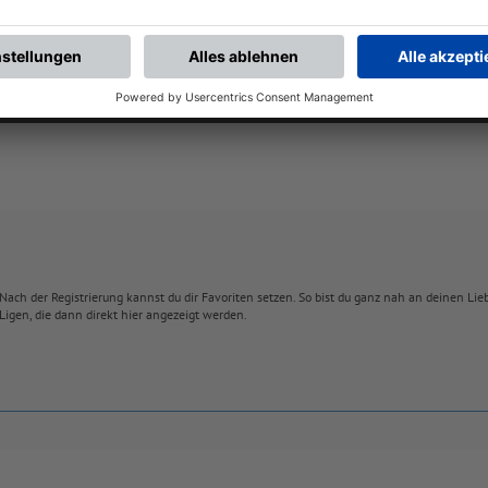
BONNIERE DEN BFV-WHATSAPP-KANAL!
Nach der Registrierung kannst du dir Favoriten setzen. So bist du ganz nah an deinen Li
Ligen, die dann direkt hier angezeigt werden.