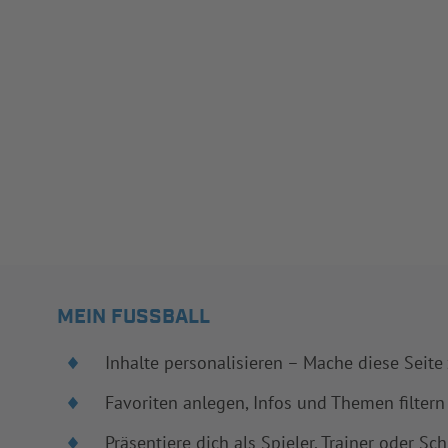
MEIN FUSSBALL
Inhalte personalisieren – Mache diese Seite
Favoriten anlegen, Infos und Themen filtern
Präsentiere dich als Spieler, Trainer oder Sch