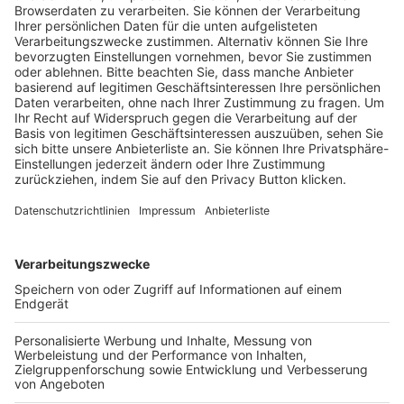
Trainerausbildung
Schulungsangebot Vereinsmitarbeiter
BFV-Geschäftsstellen
Trainerbörse
Login SpielPlus
FOLGE DEM BFV
TOP-VEREINE
TOP-PARTNER