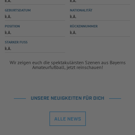
k.A.
k.A.
INFOTHEK
SPIELPLUS
GEBURTSDATUM
NATIONALITÄT
k.A.
k.A.
POSITION
RÜCKENNUMMER
k.A.
k.A.
STARKER FUSS
k.A.
Wir zeigen euch die spektakulärsten Szenen aus Bayerns
Amateurfußball, jetzt reinschauen!
UNSERE NEUIGKEITEN FÜR DICH
ALLE NEWS