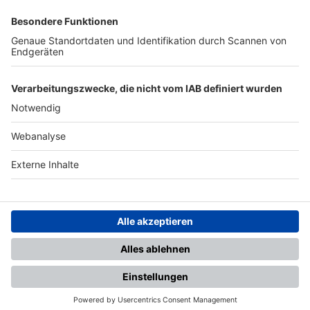
SFV
DFB
UEFA
FIFA
Nutzungsbedingungen
Datenschutz
Impressum