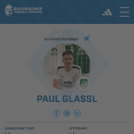
MENÜ
Jetzt einloggen
Als Favorit hinzufügen
ERGEBNISSE & WETTBEWERBE
NEUIGKEITEN
SPIELBETRIEB & VERBANDSLEBEN
PAUL GLASSL
AUSBILDUNG & FÖRDERUNG
DER VERBAND
MANNSCHAFTSART
SPITZNAME