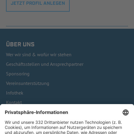
JETZT PROFIL ANLEGEN
ÜBER UNS
Wer wir sind & wofür wir stehen
Geschäftsstellen und Ansprechpartner
Sponsoring
Vereinsunterstützung
Infothek
Kontakt
HÄUFIG BESUCHTE SEITEN
Pässe und Vereinswechsel