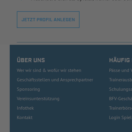
JETZT PROFIL ANLEGEN
ÜBER UNS
HÄUFIG
Wer wir sind & wofür wir stehen
Pässe und 
Geschäftsstellen und Ansprechpartner
Traineraus
Sponsoring
Schulungsa
Vereinsunterstützung
BFV-Geschä
Infothek
Trainerbörs
Kontakt
Login Spie