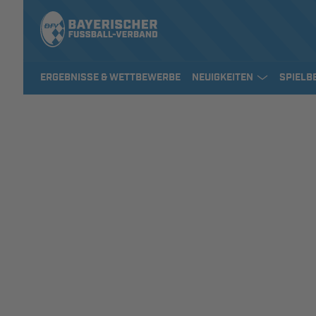
ERGEBNISSE & WETTBEWERBE
NEUIGKEITEN
SPIELB