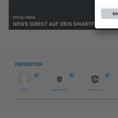
SOCIAL MEDIA
NEWS DIREKT AUF DEIN SMARTPHONE: A
FAVORITEN
Spieler
Mannschaft
Wettbewerb