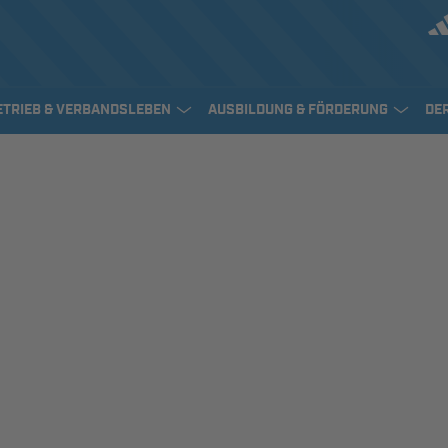
ETRIEB & VERBANDSLEBEN
AUSBILDUNG & FÖRDERUNG
DE