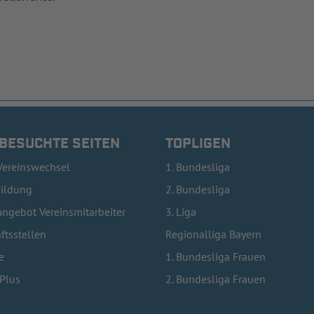
 BESUCHTE SEITEN
TOPLIGEN
Vereinswechsel
1. Bundesliga
bildung
2. Bundesliga
ngebot Vereinsmitarbeiter
3. Liga
ftsstellen
Regionalliga Bayern
e
1. Bundesliga Frauen
lPlus
2. Bundesliga Frauen