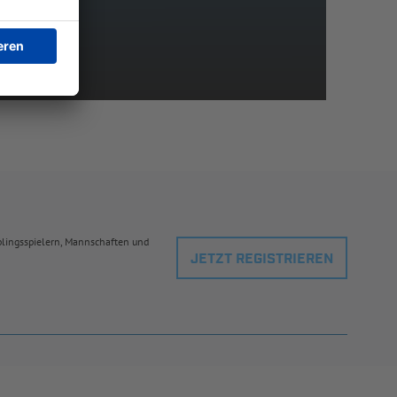
eblingsspielern, Mannschaften und
JETZT REGISTRIEREN