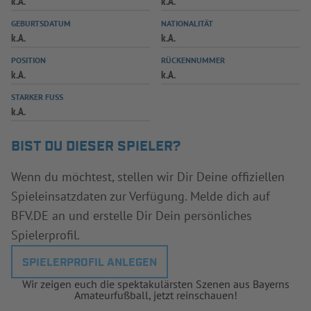
k.A.
k.A.
INFOTHEK
SPIELPLUS
GEBURTSDATUM
NATIONALITÄT
k.A.
k.A.
POSITION
RÜCKENNUMMER
k.A.
k.A.
STARKER FUSS
k.A.
BIST DU DIESER SPIELER?
Wenn du möchtest, stellen wir Dir Deine offiziellen
Spieleinsatzdaten zur Verfügung. Melde dich auf
BFV.DE an und erstelle Dir Dein persönliches
Spielerprofil.
SPIELERPROFIL ANLEGEN
Wir zeigen euch die spektakulärsten Szenen aus Bayerns
Amateurfußball, jetzt reinschauen!