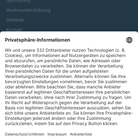
Sponsoring
Vereinsunterstützung
Infothek
Kontakt
HÄUFIG BESUCHTE SEITEN
Pässe und Vereinswechsel
Trainerausbildung
Schulungsangebot Vereinsmitarbeiter
BFV-Geschäftsstellen
Trainerbörse
Login SpielPlus
FOLGE DEM BFV