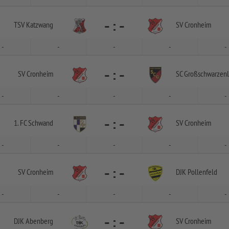
-
:
-
TSV Katzwang
SV Cronheim
-
-
-
-
-
-
:
-
SV Cronheim
SC Großschwarzen
-
-
-
-
-
-
:
-
1. FC Schwand
SV Cronheim
-
-
-
-
-
-
:
-
SV Cronheim
DJK Pollenfeld
-
-
-
-
-
-
:
-
DJK Abenberg
SV Cronheim