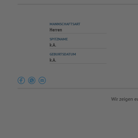
MANNSCHAFTSART
Herren
SPITZNAME
k.A.
GEBURTSDATUM
k.A.
Wir zeigen e