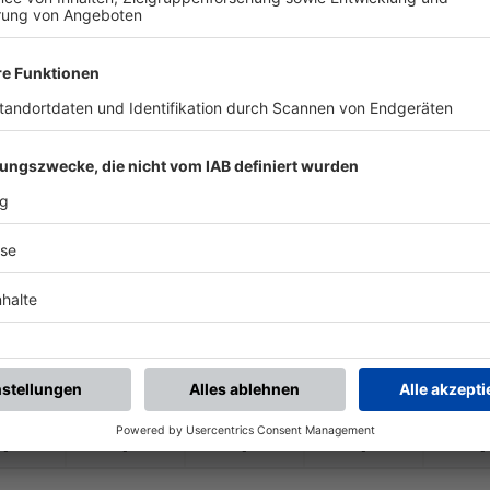
-
-
-
-
-
-
:
-
SV Cronheim
DJK Abenberg
-
-
-
-
-
-
:
-
SV Wettelsheim
SV Cronheim
-
-
-
-
-
-
:
-
SV Cronheim
(SG) Dittenheim/
G
-
-
-
-
-
-
:
-
SV Cronheim
TSV Absberg
-
-
-
-
-