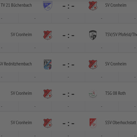
-
:
-
TV 21 Büchenbach
SV Cronheim
-
-
-
-
-
-
:
-
SV Cronheim
TSV/
SV Pfofeld/
Th
-
-
-
-
-
-
:
-
SV Rednitzhembach
SV Cronheim
-
-
-
-
-
-
:
-
SV Cronheim
TSG 08 Roth
-
-
-
-
-
-
:
-
SV Cronheim
SSV Oberhochstatt
-
-
-
-
-