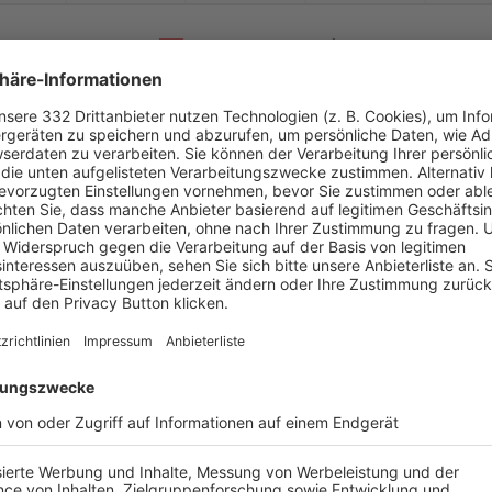
-
:
-
SSV Oberhochstatt
SV Cronheim
-
-
-
-
-
-
:
-
SV Cronheim
TSV Katzwang
-
-
-
-
-
-
:
-
schwarzenlohe U23
SV Cronheim
-
-
-
-
-
-
:
-
SV Cronheim
1. FC Schwand
-
-
-
-
-
-
:
-
DJK Pollenfeld
SV Cronheim