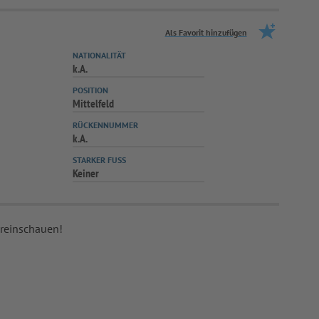
Als Favorit hinzufügen
NATIONALITÄT
k.A.
POSITION
Mittelfeld
RÜCKENNUMMER
k.A.
STARKER FUSS
Keiner
 reinschauen!