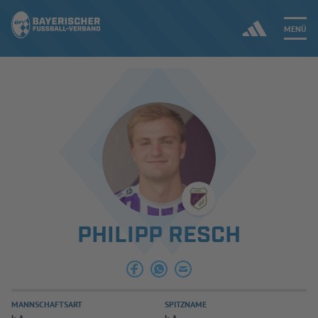
MENÜ
Jetzt einloggen
ERGEBNISSE & WETTBEWERBE
NEUIGKEITEN
SPIELBETRIEB & VERBANDSLEBEN
PHILIPP RESCH
AUSBILDUNG & FÖRDERUNG
DER VERBAND
MANNSCHAFTSART
SPITZNAME