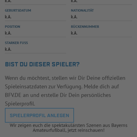
k.A.
k.A.
INFOTHEK
SPIELPLUS
GEBURTSDATUM
NATIONALITÄT
k.A.
k.A.
POSITION
RÜCKENNUMMER
k.A.
k.A.
STARKER FUSS
k.A.
BIST DU DIESER SPIELER?
Wenn du möchtest, stellen wir Dir Deine offiziellen
Spieleinsatzdaten zur Verfügung. Melde dich auf
BFV.DE an und erstelle Dir Dein persönliches
Spielerprofil.
SPIELERPROFIL ANLEGEN
Wir zeigen euch die spektakulärsten Szenen aus Bayerns
Amateurfußball, jetzt reinschauen!