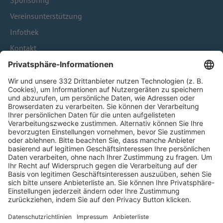
Sponsoring
Vereinsunterstützung
Infothek
Kontakt
HÄUFIG BESUCHTE SEITEN
Pässe und Vereinswechsel
Trainerausbildung
Schulungsangebot Vereinsmitarbeiter
BFV-Geschäftsstellen
Trainerbörse
Login SpielPlus
FOLGE DEM BFV