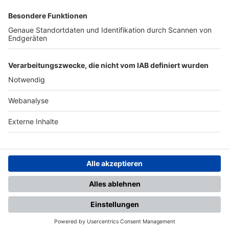
SFV
DFB
UEFA
FIFA
Nutzungsbedingungen
Datenschutz
Impressum