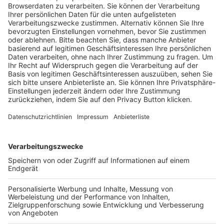
Trainerausbildung
Schulungsangebot Vereinsmitarbeiter
BFV-Geschäftsstellen
Trainerbörse
Login SpielPlus
FOLGE DEM BFV
TOP-VEREINE
TOP-PARTNER