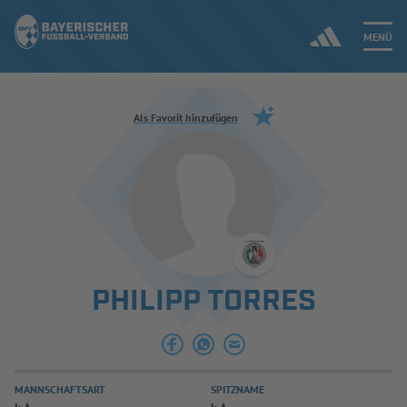
MENÜ
Jetzt einloggen
Als Favorit hinzufügen
ERGEBNISSE & WETTBEWERBE
NEUIGKEITEN
SPIELBETRIEB & VERBANDSLEBEN
PHILIPP TORRES
AUSBILDUNG & FÖRDERUNG
DER VERBAND
MANNSCHAFTSART
SPITZNAME