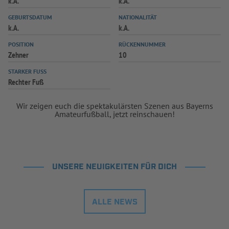
k.A.
k.A.
INFOTHEK
SPIELPLUS
GEBURTSDATUM
NATIONALITÄT
k.A.
k.A.
POSITION
RÜCKENNUMMER
Zehner
10
STARKER FUSS
Rechter Fuß
Wir zeigen euch die spektakulärsten Szenen aus Bayerns
Amateurfußball, jetzt reinschauen!
UNSERE NEUIGKEITEN FÜR DICH
ALLE NEWS