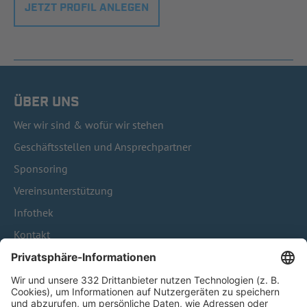
JETZT PROFIL ANLEGEN
ÜBER UNS
Wer wir sind & wofür wir stehen
Geschäftsstellen und Ansprechpartner
Sponsoring
Vereinsunterstützung
Infothek
Kontakt
HÄUFIG BESUCHTE SEITEN
Pässe und Vereinswechsel