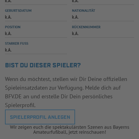
k.A.
k.A.
INFOTHEK
SPIELPLUS
GEBURTSDATUM
NATIONALITÄT
k.A.
k.A.
POSITION
RÜCKENNUMMER
k.A.
k.A.
STARKER FUSS
k.A.
BIST DU DIESER SPIELER?
Wenn du möchtest, stellen wir Dir Deine offiziellen
Spieleinsatzdaten zur Verfügung. Melde dich auf
BFV.DE an und erstelle Dir Dein persönliches
Spielerprofil.
SPIELERPROFIL ANLEGEN
Wir zeigen euch die spektakulärsten Szenen aus Bayerns
Amateurfußball, jetzt reinschauen!