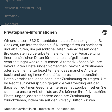
Sponsoring
Vereinsunterstützung
Infothek
Kontakt
HÄUFIG BESUCHTE SEITEN
Pässe und Vereinswechsel
Trainerausbildung
Schulungsangebot Vereinsmitarbeiter
BFV-Geschäftsstellen
Trainerbörse
Login SpielPlus
FOLGE DEM BFV