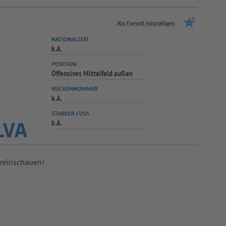
Als Favorit hinzufügen
NATIONALITÄT
k.A.
POSITION
Offensives Mittelfeld außen
RÜCKENNUMMER
k.A.
STARKER FUSS
k.A.
LVA
 reinschauen!