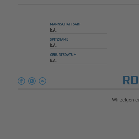
MANNSCHAFTSART
k.A.
SPITZNAME
k.A.
GEBURTSDATUM
k.A.
RO
Wir zeigen e