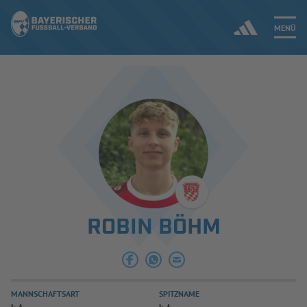
MENÜ
Jetzt einloggen
ERGEBNISSE & WETTBEWERBE
NEUIGKEITEN
SPIELBETRIEB & VERBANDSLEBEN
ROBIN BÖHM
AUSBILDUNG & FÖRDERUNG
DER VERBAND
MANNSCHAFTSART
SPITZNAME