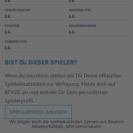
k.A.
k.A.
INFOTHEK
SPIELPLUS
GEBURTSDATUM
NATIONALITÄT
k.A.
k.A.
POSITION
RÜCKENNUMMER
k.A.
k.A.
STARKER FUSS
k.A.
BIST DU DIESER SPIELER?
Wenn du möchtest, stellen wir Dir Deine offiziellen
Spieleinsatzdaten zur Verfügung. Melde dich auf
BFV.DE an und erstelle Dir Dein persönliches
Spielerprofil.
SPIELERPROFIL ANLEGEN
Wir zeigen euch die spektakulärsten Szenen aus Bayerns
Amateurfußball, jetzt reinschauen!