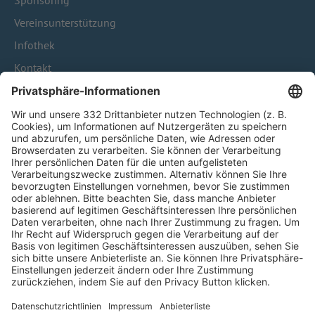
Sponsoring
Vereinsunterstützung
Infothek
Kontakt
HÄUFIG BESUCHTE SEITEN
Pässe und Vereinswechsel
Trainerausbildung
Schulungsangebot Vereinsmitarbeiter
BFV-Geschäftsstellen
Trainerbörse
Login SpielPlus
FOLGE DEM BFV