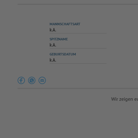
MANNSCHAFTSART
k.A.
SPITZNAME
k.A.
GEBURTSDATUM
k.A.
Wir zeigen e