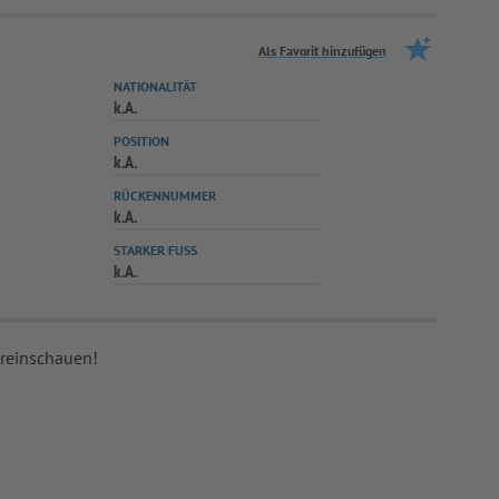
Als Favorit hinzufügen
NATIONALITÄT
k.A.
POSITION
k.A.
RÜCKENNUMMER
k.A.
STARKER FUSS
k.A.
 reinschauen!