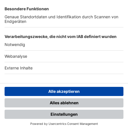
SFV
DFB
UEFA
FIFA
Nutzungsbedingungen
Datenschutz
Impressum