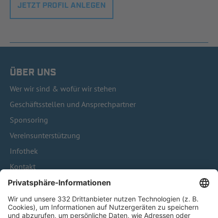
JETZT PROFIL ANLEGEN
ÜBER UNS
Wer wir sind & wofür wir stehen
Geschäftsstellen und Ansprechpartner
Sponsoring
Vereinsunterstützung
Infothek
Kontakt
HÄUFIG BESUCHTE SEITEN
Pässe und Vereinswechsel