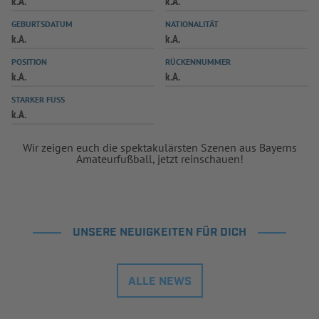
k.A.
k.A.
INFOTHEK
SPIELPLUS
GEBURTSDATUM
NATIONALITÄT
k.A.
k.A.
POSITION
RÜCKENNUMMER
k.A.
k.A.
STARKER FUSS
k.A.
Wir zeigen euch die spektakulärsten Szenen aus Bayerns
Amateurfußball, jetzt reinschauen!
UNSERE NEUIGKEITEN FÜR DICH
ALLE NEWS