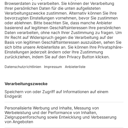
Trainerausbildung
Schulungsangebot Vereinsmitarbeiter
BFV-Geschäftsstellen
Trainerbörse
Login SpielPlus
FOLGE DEM BFV
TOP-VEREINE
TOP-PARTNER