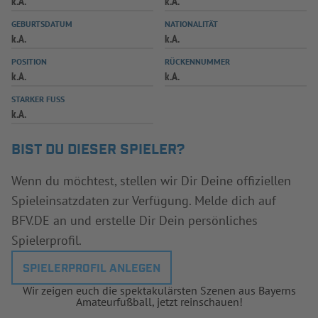
k.A.
k.A.
INFOTHEK
SPIELPLUS
GEBURTSDATUM
NATIONALITÄT
k.A.
k.A.
POSITION
RÜCKENNUMMER
k.A.
k.A.
STARKER FUSS
k.A.
BIST DU DIESER SPIELER?
Wenn du möchtest, stellen wir Dir Deine offiziellen
Spieleinsatzdaten zur Verfügung. Melde dich auf
BFV.DE an und erstelle Dir Dein persönliches
Spielerprofil.
SPIELERPROFIL ANLEGEN
Wir zeigen euch die spektakulärsten Szenen aus Bayerns
Amateurfußball, jetzt reinschauen!