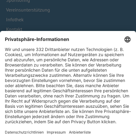
Sponsoring
Vereinsunterstützung
Infothek
Kontakt
HÄUFIG BESUCHTE SEITEN
Pässe und Vereinswechsel
Trainerausbildung
Schulungsangebot Vereinsmitarbeiter
BFV-Geschäftsstellen
Trainerbörse
Login SpielPlus
FOLGE DEM BFV